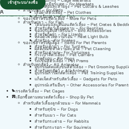
วัสดุรองกรง – Cage Materials
เข้าสู่ระบบ/ลงชื่อ
สำหรับเมียร์แคท – For Meerkats
ปลอกคอและสายจูง – Pet Collars & Leashes
สำหรับนก – For Birds
เสื้อผ้าสัตว์เลี้ยง – Pet Clothes
สำหรับปลา – For Fish
ของใช้สำหรับสัตว์เลี้ยง – More For Pets
สำหรับปลา – For Fish
โดมนอนและที่นอนสัตว์เลี้ยง – Pet Crates & Bedd
สำหรับสัตว์เลื้อยคลาน – For Reptiles
ของประดับสำหรับนก – Bird Accessories
สำหรับกิ้งก่า – For Lizards
หลอดไฟให้ความร้อน – Heat Light Bulb
สำหรับงู – For Snakes
ของใช้สำหรับผู้เลี้ยง – Items For Pet Parents
สำหรับเต่าน้ำ – For Turtles
ผลิตภัณฑ์ทำความสะอาด – Pet Cleaning
สำหรับเต่าบก – For Tortoises
กระเป๋าสัตว์เลี้ยง – Pet Carriers
สำหรับกบ – For Frogs
รถเข็นสัตว์เลี้ยง – Pet Prams
สำหรับทุกสัตว์ – All Animals
อุปกรณ์ตัดแต่งขนสัตว์เลี้ยง – Pet Grooming Suppl
สำหรับทุกสัตว์ – All Animals
อุปกรณ์การฝึกสัตว์เลี้ยง – Pet Training Supplies
แก็ดเจ็ตสำหรับสัตว์เลี้ยง – Gadgets For Pets
อุปกรณ์เสริมอื่นๆ – Other Accessories For Parent
กรงสัตว์เลี้ยง – Pet Cages
เลือกซื้อตามหมวดสัตว์เลี้ยง – Shop By Pet
สำหรับสัตว์เลี้ยงลูกด้วยนม – For Mammals
สำหรับสุนัข – For Dogs
สำหรับแมว – For Cats
สำหรับกระต่าย – For Rabbits
สำหรับกระรอก – For Squirrels