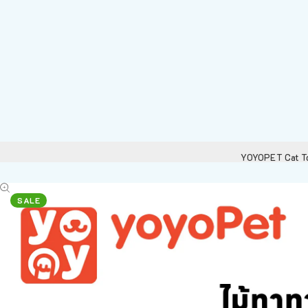
YOYOPET Cat Toy
SALE