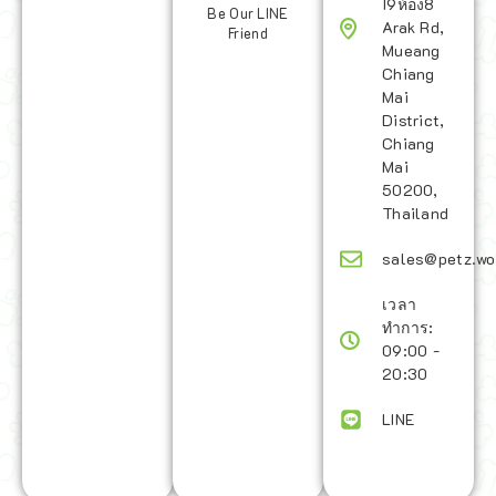
19ห้อง8
Be Our LINE
Arak Rd,
Friend
Mueang
Chiang
Mai
District,
Chiang
Mai
50200,
Thailand
sales@petz.wo
เวลา
ทำการ:
09:00 -
20:30
LINE