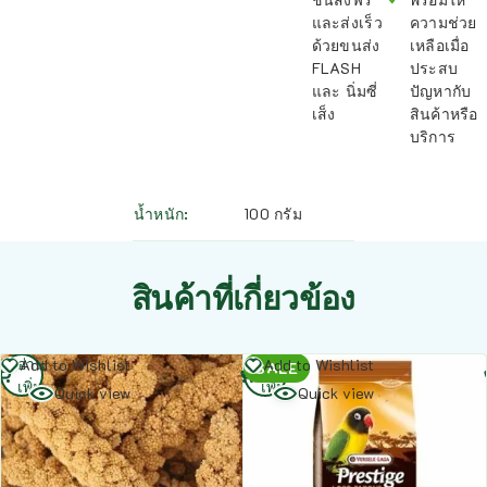
และส่งเร็ว
ความช่วย
ด้วยขนส่ง
เหลือเมื่อ
FLASH
ประสบ
และ นิ่มซี่
ปัญหากับ
เส็ง
สินค้าหรือ
บริการ
น้ำหนัก
100 กรัม
สินค้าที่เกี่ยวข้อง
อ่าน
อ่าน
Add to Wishlist
Add to Wishlist
SALE
เพิ่ม
เพิ่ม
Quick view
Quick view