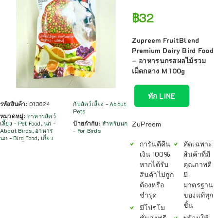
฿
32
Zupreem FruitBlend
Premium Dairy Bird Food
– อาหารนกรสผลไม้รวม
เม็ดกลาง M 100g
ทัก LINE
รหัสสินค้า:
013824
กับสัตว์เลี้ยง - About
Pets
หมวดหมู่:
อาหารสัตว์
เลี้ยง - Pet Food
,
นก -
ป้ายกำกับ:
สำหรับนก
ZuPreem
About Birds
,
อาหาร
- For Birds
นก - Bird Food
,
เกี่ยว
การันตีคืน
คัดเฉพาะ
เงิน 100%
สินค้าที่มี
หากได้รับ
คุณภาพดี
สินค้าไม่ถูก
มี
ต้องหรือ
มาตรฐาน
ชำรุด
ของแท้ทุก
ชิ้น
มีโปรโม
ชั่นส่งฟรี
พร้อมให้