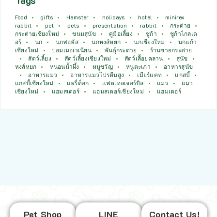
Tags
Food
gifts
Hamster
holidays
hotel
minirex
rabbit
pet
pets
presentation
rabbit
กระต่าย
กระต่ายเชียงใหม่
ขนมสุนัข
คู่มือเลี้ยง
ชูก้า
ชูก้าไกลเด
อร์
นก
นกฟอพัส
นกหงส์หยก
นกเชียงใหม่
นกแก้ว
เชียงใหม่
ปอมเมอเรเนียน
พันธุ์กระต่าย
ร้านขายกระต่าย
สัตว์เลี้ยง
สัตว์เลี้ยงเชียงใหม่
สัตว์เลื้อยคลาน
สุนัข
หงส์หยก
หนอนน้ำผึ้ง
หนูขวัญ
หนูตะเภา
อาหารสุนัข
อาหารแมว
อาหารแมวโปรตีนสูง
เมียร์แคท
แกสบี้
แกสบี้เชียงใหม่
แพรี่ด็อก
แฟตเทลเจอร์บิล
แมว
แมว
เชียงใหม่
แฮมสเตอร์
แฮมสเตอร์เชียงใหม่
แฮมเตอร์
Pet Shop
LINE
Contact Us!