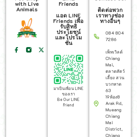
with Live
Friends
Animals
ติดต่อพวก
แอด LINE
เราทางช่อง
Friends เพื่อ
ทางอื่นๆ
รับสิทธิ
ประโยชน์
084 804
และโปรโม
7286
ชั่น
เพ็ทเวิลด์
Chiang
Mai,
ตลาดสัตว์
เลี้ยง สวน
บวกหาด
มาเป็นเพื่อน LINE
63
ของเรา
19ห้อง8
Be Our LINE
Arak Rd,
Friend
Mueang
Chiang
Mai
District,
Chiang