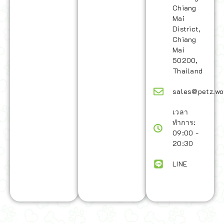
Chiang
Mai
District,
Chiang
Mai
50200,
Thailand
sales@petz.wo
เวลา
ทำการ:
09:00 -
20:30
LINE