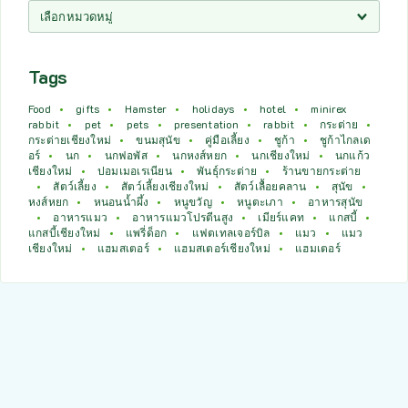
Tags
Food
gifts
Hamster
holidays
hotel
minirex
rabbit
pet
pets
presentation
rabbit
กระต่าย
กระต่ายเชียงใหม่
ขนมสุนัข
คู่มือเลี้ยง
ชูก้า
ชูก้าไกลเด
อร์
นก
นกฟอพัส
นกหงส์หยก
นกเชียงใหม่
นกแก้ว
เชียงใหม่
ปอมเมอเรเนียน
พันธุ์กระต่าย
ร้านขายกระต่าย
สัตว์เลี้ยง
สัตว์เลี้ยงเชียงใหม่
สัตว์เลื้อยคลาน
สุนัข
หงส์หยก
หนอนน้ำผึ้ง
หนูขวัญ
หนูตะเภา
อาหารสุนัข
อาหารแมว
อาหารแมวโปรตีนสูง
เมียร์แคท
แกสบี้
แกสบี้เชียงใหม่
แพรี่ด็อก
แฟตเทลเจอร์บิล
แมว
แมว
เชียงใหม่
แฮมสเตอร์
แฮมสเตอร์เชียงใหม่
แฮมเตอร์