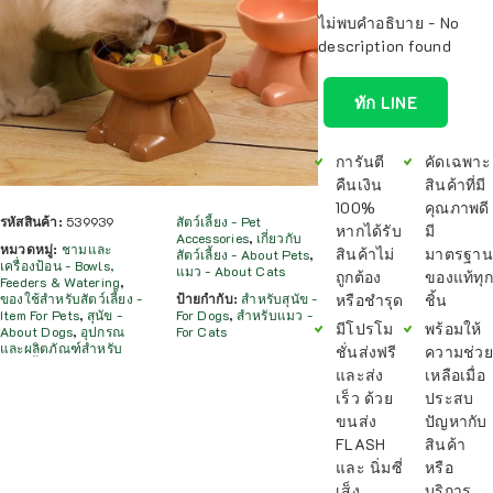
ไม่พบคำอธิบาย - No
description found
ทัก LINE
การันตี
คัดเฉพาะ
คืนเงิน
สินค้าที่มี
100%
คุณภาพดี
รหัสสินค้า:
539939
สัตว์เลี้ยง - Pet
หากได้รับ
มี
Accessories
,
เกี่ยวกับ
หมวดหมู่:
ชามและ
สินค้าไม่
มาตรฐาน
สัตว์เลี้ยง - About Pets
,
เครื่องป้อน - Bowls,
แมว - About Cats
ถูกต้อง
ของแท้ทุก
Feeders & Watering
,
หรือชำรุด
ชิ้น
ของใช้สำหรับสัตว์เลี้ยง -
ป้ายกำกับ:
สำหรับสุนัข -
Item For Pets
,
สุนัข -
For Dogs
,
สำหรับแมว -
มีโปรโม
พร้อมให้
About Dogs
,
อุปกรณ
For Cats
และผลิตภัณฑ์สำหรับ
ชั่นส่งฟรี
ความช่วย
และส่ง
เหลือเมื่อ
เร็ว ด้วย
ประสบ
ขนส่ง
ปัญหากับ
FLASH
สินค้า
และ นิ่มซี่
หรือ
เส็ง
บริการ