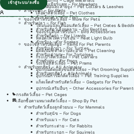
วัสดุรองกรง – Cage Materials
เข้าสู่ระบบ/ลงชื่อ
สำหรับเมียร์แคท – For Meerkats
ปลอกคอและสายจูง – Pet Collars & Leashes
สำหรับนก – For Birds
เสื้อผ้าสัตว์เลี้ยง – Pet Clothes
สำหรับปลา – For Fish
ของใช้สำหรับสัตว์เลี้ยง – More For Pets
สำหรับปลา – For Fish
โดมนอนและที่นอนสัตว์เลี้ยง – Pet Crates & Bedd
สำหรับสัตว์เลื้อยคลาน – For Reptiles
ของประดับสำหรับนก – Bird Accessories
สำหรับกิ้งก่า – For Lizards
หลอดไฟให้ความร้อน – Heat Light Bulb
สำหรับงู – For Snakes
ของใช้สำหรับผู้เลี้ยง – Items For Pet Parents
สำหรับเต่าน้ำ – For Turtles
ผลิตภัณฑ์ทำความสะอาด – Pet Cleaning
สำหรับเต่าบก – For Tortoises
กระเป๋าสัตว์เลี้ยง – Pet Carriers
สำหรับกบ – For Frogs
รถเข็นสัตว์เลี้ยง – Pet Prams
สำหรับทุกสัตว์ – All Animals
อุปกรณ์ตัดแต่งขนสัตว์เลี้ยง – Pet Grooming Suppl
สำหรับทุกสัตว์ – All Animals
อุปกรณ์การฝึกสัตว์เลี้ยง – Pet Training Supplies
แก็ดเจ็ตสำหรับสัตว์เลี้ยง – Gadgets For Pets
อุปกรณ์เสริมอื่นๆ – Other Accessories For Parent
กรงสัตว์เลี้ยง – Pet Cages
เลือกซื้อตามหมวดสัตว์เลี้ยง – Shop By Pet
สำหรับสัตว์เลี้ยงลูกด้วยนม – For Mammals
สำหรับสุนัข – For Dogs
สำหรับแมว – For Cats
สำหรับกระต่าย – For Rabbits
สำหรับกระรอก – For Squirrels