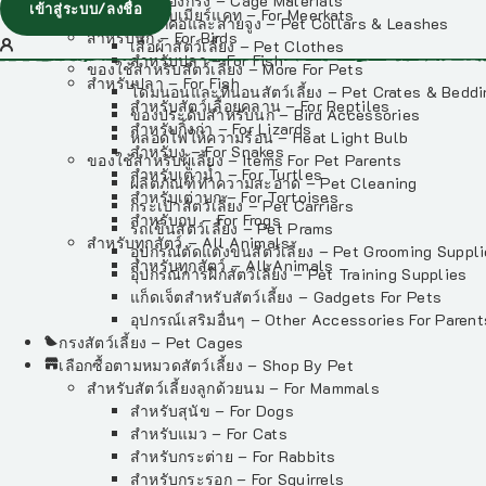
วัสดุรองกรง – Cage Materials
เข้าสู่ระบบ/ลงชื่อ
สำหรับเมียร์แคท – For Meerkats
ปลอกคอและสายจูง – Pet Collars & Leashes
สำหรับนก – For Birds
เสื้อผ้าสัตว์เลี้ยง – Pet Clothes
สำหรับปลา – For Fish
ของใช้สำหรับสัตว์เลี้ยง – More For Pets
สำหรับปลา – For Fish
โดมนอนและที่นอนสัตว์เลี้ยง – Pet Crates & Bedd
สำหรับสัตว์เลื้อยคลาน – For Reptiles
ของประดับสำหรับนก – Bird Accessories
สำหรับกิ้งก่า – For Lizards
หลอดไฟให้ความร้อน – Heat Light Bulb
สำหรับงู – For Snakes
ของใช้สำหรับผู้เลี้ยง – Items For Pet Parents
สำหรับเต่าน้ำ – For Turtles
ผลิตภัณฑ์ทำความสะอาด – Pet Cleaning
สำหรับเต่าบก – For Tortoises
กระเป๋าสัตว์เลี้ยง – Pet Carriers
สำหรับกบ – For Frogs
รถเข็นสัตว์เลี้ยง – Pet Prams
สำหรับทุกสัตว์ – All Animals
อุปกรณ์ตัดแต่งขนสัตว์เลี้ยง – Pet Grooming Suppl
สำหรับทุกสัตว์ – All Animals
อุปกรณ์การฝึกสัตว์เลี้ยง – Pet Training Supplies
แก็ดเจ็ตสำหรับสัตว์เลี้ยง – Gadgets For Pets
อุปกรณ์เสริมอื่นๆ – Other Accessories For Parent
กรงสัตว์เลี้ยง – Pet Cages
เลือกซื้อตามหมวดสัตว์เลี้ยง – Shop By Pet
สำหรับสัตว์เลี้ยงลูกด้วยนม – For Mammals
สำหรับสุนัข – For Dogs
สำหรับแมว – For Cats
สำหรับกระต่าย – For Rabbits
สำหรับกระรอก – For Squirrels