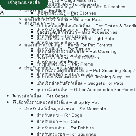
วัสดุรองกรง – Cage Materials
เข้าสู่ระบบ/ลงชื่อ
สำหรับเมียร์แคท – For Meerkats
ปลอกคอและสายจูง – Pet Collars & Leashes
สำหรับนก – For Birds
เสื้อผ้าสัตว์เลี้ยง – Pet Clothes
สำหรับปลา – For Fish
ของใช้สำหรับสัตว์เลี้ยง – More For Pets
สำหรับปลา – For Fish
โดมนอนและที่นอนสัตว์เลี้ยง – Pet Crates & Bedd
สำหรับสัตว์เลื้อยคลาน – For Reptiles
ของประดับสำหรับนก – Bird Accessories
สำหรับกิ้งก่า – For Lizards
หลอดไฟให้ความร้อน – Heat Light Bulb
สำหรับงู – For Snakes
ของใช้สำหรับผู้เลี้ยง – Items For Pet Parents
สำหรับเต่าน้ำ – For Turtles
ผลิตภัณฑ์ทำความสะอาด – Pet Cleaning
สำหรับเต่าบก – For Tortoises
กระเป๋าสัตว์เลี้ยง – Pet Carriers
สำหรับกบ – For Frogs
รถเข็นสัตว์เลี้ยง – Pet Prams
สำหรับทุกสัตว์ – All Animals
อุปกรณ์ตัดแต่งขนสัตว์เลี้ยง – Pet Grooming Suppl
สำหรับทุกสัตว์ – All Animals
อุปกรณ์การฝึกสัตว์เลี้ยง – Pet Training Supplies
แก็ดเจ็ตสำหรับสัตว์เลี้ยง – Gadgets For Pets
อุปกรณ์เสริมอื่นๆ – Other Accessories For Parent
กรงสัตว์เลี้ยง – Pet Cages
เลือกซื้อตามหมวดสัตว์เลี้ยง – Shop By Pet
สำหรับสัตว์เลี้ยงลูกด้วยนม – For Mammals
สำหรับสุนัข – For Dogs
สำหรับแมว – For Cats
สำหรับกระต่าย – For Rabbits
สำหรับกระรอก – For Squirrels