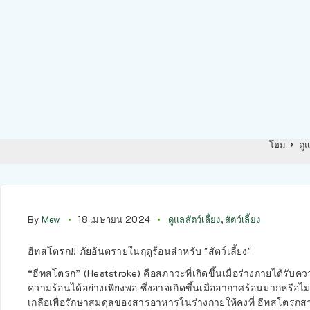
โฮม
ดูแ
By
Mew
18 เมษายน 2024
ดูแลสัตว์เลี้ยง
,
สัตว์เลี้ยง
ฮีทสโตรก!! ภัยอันตรายในฤดูร้อนสำหรับ "สัตว์เลี้ยง"
“ฮีทสโตรก” (Heatstroke) คือสภาวะที่เกิดขึ้นเมื่อร่างกายได้ร
ความร้อนได้อย่างเพียงพอ ซึ่งอาจเกิดขึ้นเมื่ออากาศร้อนมากหรือไม่
เกลือเพื่อรักษาสมดุลของสารอาหารในร่างกายให้คงที่ ฮีทสโตรกส