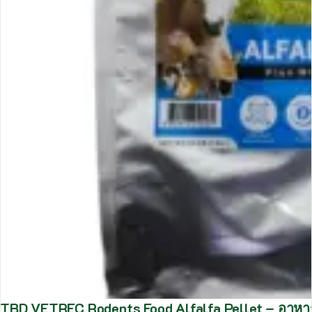
TBD VETREC Rodents Food Alfalfa Pellet – อาหารส