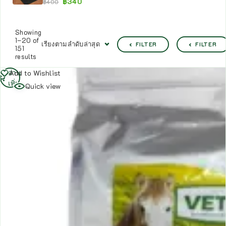
฿
340
฿
400
Showing
1–20 of
เรียงตามลำดับล่าสุด
FILTER
FILTER
151
results
อ่าน
Add to Wishlist
เพิ่ม
Quick view