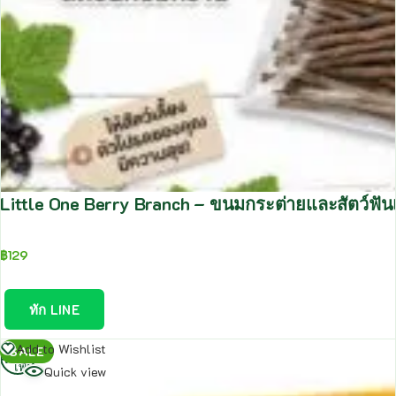
Little One Berry Branch – ขนมกระต่ายและสัตว์ฟันแท
฿
129
ทัก LINE
อ่าน
Add to Wishlist
SALE
เพิ่ม
Quick view