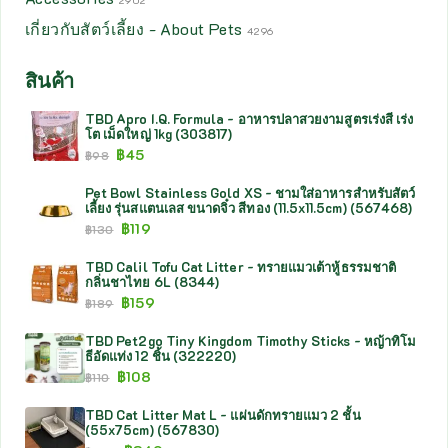
2902
เกี่ยวกับสัตว์เลี้ยง - About Pets
4296
สินค้า
TBD Apro I.Q. Formula - อาหารปลาสวยงามสูตรเร่งสี เร่ง
โต เม็ดใหญ่ 1kg (303817)
฿
45
฿
98
Pet Bowl Stainless Gold XS - ชามใส่อาหารสำหรับสัตว์
เลี้ยง รุ่นสแตนเลส ขนาดจิ๋ว สีทอง (11.5x11.5cm) (567468)
฿
119
฿
130
TBD Calil Tofu Cat Litter - ทรายแมวเต้าหู้ธรรมชาติ
กลิ่นชาไทย 6L (8344)
฿
159
฿
189
TBD Pet2go Tiny Kingdom Timothy Sticks - หญ้าทิโม
ธีอัดแท่ง 12 ชิ้น (322220)
฿
108
฿
110
TBD Cat Litter Mat L - แผ่นดักทรายแมว 2 ชั้น
(55x75cm) (567830)