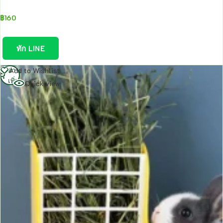
฿
160
ทัก LINE
อ่าน
Add to Wishlist
เพิ่ม
Quick view