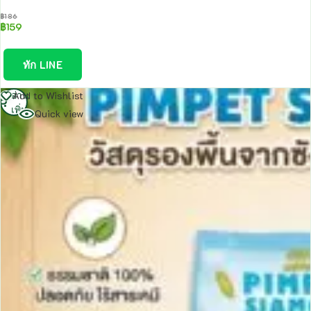
฿
186
฿
159
ทัก LINE
อ่าน
Add to Wishlist
เพิ่ม
Quick view