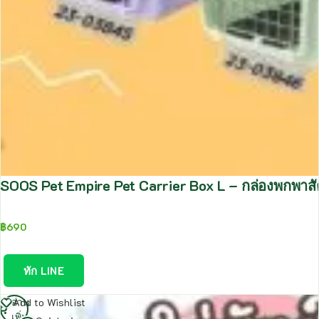
SOOS Pet Empire Pet Carrier Box L – กล่องพกพาส
฿
690
ทัก LINE
อ่าน
Add to Wishlist
เพิ่ม