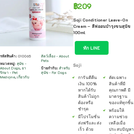
฿
209
Soji Conditioner Leave-On
Cream – ลีฟออนบำรุงขนสุนัข
100ml
ทัก LINE
รหัสสินค้า:
010065
สัตว์เลี้ยง - About
Pets
หมวดหมู่:
สุนัข -
Soji
About Dogs
,
ยา
ป้ายกำกับ:
สำหรับ
รักษา - Pet
สุนัข - For Dogs
Medicine
,
เกี่ยวกับ
การันตีคืน
คัดเฉพาะ
เงิน 100%
สินค้าที่มี
หากได้รับ
คุณภาพดี มี
สินค้าไม่ถูก
มาตรฐาน
ต้องหรือ
ของแท้ทุกชิ้น
ชำรุด
พร้อมให้
มีโปรโมชั่น
ความช่วย
ส่งฟรีและส่ง
เหลือเมื่อ
เร็ว ด้วย
ประสบปัญหา