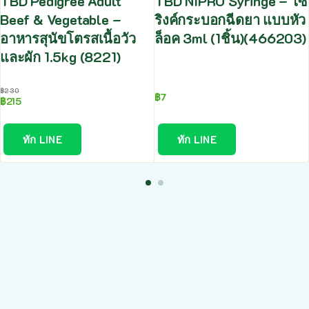
TBD Pedigree Adult
TBD NIPRO Syringe – ไซ
Beef & Vegetable –
ริงค์กระบอกฉีดยา แบบหัว
อาหารสุนัขโตรสเนื้อวัว
ล็อค 3ml (1ชิ้น)(466203)
และผัก 1.5kg (8221)
฿
230
฿
7
฿
215
ทัก LINE
ทัก LINE