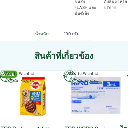
ขนส่ง
กับสินค้าหรือ
FLASH และ
บริการ
นิ่มซี่เส็ง
น้ำหนัก
100 กรัม
สินค้าที่เกี่ยวข้อง
อ่าน
อ่าน
Add to Wishlist
Add to Wishlist
SALE
เพิ่ม
เพิ่ม
Quick view
Quick view