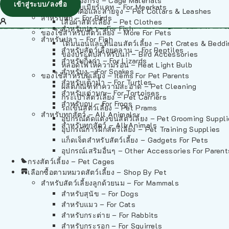
วัสดุรองกรง – Cage Materials
เข้าสู่ระบบ/ลงชื่อ
สำหรับเมียร์แคท – For Meerkats
ปลอกคอและสายจูง – Pet Collars & Leashes
สำหรับนก – For Birds
เสื้อผ้าสัตว์เลี้ยง – Pet Clothes
สำหรับปลา – For Fish
ของใช้สำหรับสัตว์เลี้ยง – More For Pets
สำหรับปลา – For Fish
โดมนอนและที่นอนสัตว์เลี้ยง – Pet Crates & Bedd
สำหรับสัตว์เลื้อยคลาน – For Reptiles
ของประดับสำหรับนก – Bird Accessories
สำหรับกิ้งก่า – For Lizards
หลอดไฟให้ความร้อน – Heat Light Bulb
สำหรับงู – For Snakes
ของใช้สำหรับผู้เลี้ยง – Items For Pet Parents
สำหรับเต่าน้ำ – For Turtles
ผลิตภัณฑ์ทำความสะอาด – Pet Cleaning
สำหรับเต่าบก – For Tortoises
กระเป๋าสัตว์เลี้ยง – Pet Carriers
สำหรับกบ – For Frogs
รถเข็นสัตว์เลี้ยง – Pet Prams
สำหรับทุกสัตว์ – All Animals
อุปกรณ์ตัดแต่งขนสัตว์เลี้ยง – Pet Grooming Suppl
สำหรับทุกสัตว์ – All Animals
อุปกรณ์การฝึกสัตว์เลี้ยง – Pet Training Supplies
แก็ดเจ็ตสำหรับสัตว์เลี้ยง – Gadgets For Pets
อุปกรณ์เสริมอื่นๆ – Other Accessories For Parent
กรงสัตว์เลี้ยง – Pet Cages
เลือกซื้อตามหมวดสัตว์เลี้ยง – Shop By Pet
สำหรับสัตว์เลี้ยงลูกด้วยนม – For Mammals
สำหรับสุนัข – For Dogs
สำหรับแมว – For Cats
สำหรับกระต่าย – For Rabbits
สำหรับกระรอก – For Squirrels