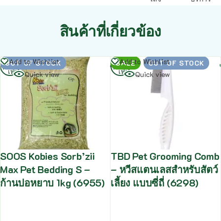
สินค้าที่เกี่ยวข้อง
อ่าน
อ่าน
Add to Wishlist
Add to Wishlist
OUT OF STOCK
SALE
OUT OF STOCK
เพิ่ม
เพิ่ม
Quick view
Quick view
SOOS Kobies Sorb’zii
TBD Pet Grooming Comb
Max Pet Bedding S –
– หวีสแตนเลสสำหรับสัตว์
ก้านปอหยาบ 1kg (6955)
เลี้ยง แบบซี่ถี่ (6298)