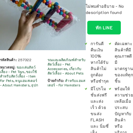
ไม่พบคำอธิบาย - No
description found
ทัก LINE
การันตี
คัดเฉพาะ
คืนเงิน
สินค้าที่มี
100%
คุณภาพดี
รหัสสินค้า:
257322
รณและผลิตภัณฑ์สำหรับ
หากได้รับ
มี
สัตว์เลี้ยง - Pet
หมวดหมู่:
ของเล่นสัตว์
สินค้าไม่
มาตรฐาน
Accessories
,
เกี่ยวกับ
เลี้ยง - Pet Toys
,
ของใช้
สัตว์เลี้ยง - About Pets
ถูกต้อง
ของแท้ทุก
สำหรับสัตว์เลี้ยง - Item
หรือชำรุด
ชิ้น
For Pets
,
หนูแฮมสเตอร์
ป้ายกำกับ:
สำหรับแฮมส
- About Hamsters
,
อุปก
เตอร์ - For Hamsters
มีโปรโม
พร้อมให้
ชั่นส่งฟรี
ความช่วย
และส่ง
เหลือเมื่อ
เร็ว ด้วย
ประสบ
ขนส่ง
ปัญหากับ
FLASH
สินค้า
และ นิ่มซี่
หรือ
เส็ง
บริการ