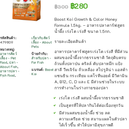
฿
280
฿
300
Boost Koi Growth & Color Honey
Formula 1.5kg. – อาหารปลาคาร์ฟสูตร
น้ำผึ้ง เร่งโต เร่งสี ขนาด 1.5กก.
รหัสสินค้า:
เกี่ยวกับสัตว์
รายละเอียดสินค้า
479809
เลี้ยง - About
Pets
หมวดหมู่:
อาหารปลาคาร์ฟสูตรเร่งโต เร่งสี ที่มีส่วน
อาหารสัตว์
ป้ายกำกับ:
ผสมของน้ำผึ้งจากธรรมชาติ วัตถุดิบครบ
เลี้ยง - Pet
สำหรับปลา -
Food
,
ปลา -
For Fish
ถ้วนทั้งปลาป่น คริลล์ ตับปลาหมึก แป้ง
About Fish
,
สาลี วีทเจิร์ม ถั่วเหลือง สไปรูลิน่า แอสต้า
แบรนด์:
Boost
อาหารปลา -
Koi
Fish Food
,
แซนธิน กระเทียม แคโรทีนอยด์ มีวิตามิน
A, B12, C, D และ E มีส่วนช่วยในระบบ
การทำงานในร่างกายของปลา
เร่งโต เร่งสี ผสมน้ำผึ้งจากธรรมชาติ
เป็นสูตรที่ให้ปลากินได้ต่อเนื่องทุกวัน
มีส่วนผสมของน้ำผึ้ง ช่วย ลด
ความเครียด ช่วย สมานแผลในตัวปลา
ได้เร็วขึ้น ทำให้ปลามีสุขภาพดี