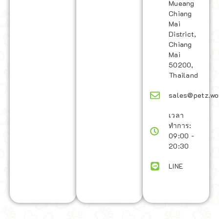
Mueang
Chiang
Mai
District,
Chiang
Mai
50200,
Thailand
sales@petz.wo
เวลา
ทำการ:
09:00 -
20:30
LINE