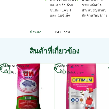
และส่งเร็ว ด้วย
ช่วยเหลือเมื่อ
ขนส่ง FLASH
ประสบปัญหากับ
และ นิ่มซี่เส็ง
สินค้าหรือบริการ
น้ำหนัก
1500 กรัม
สินค้าที่เกี่ยวข้อง
อ่าน
อ่าน
Add to Wishlist
Add to Wishlist
เพิ่ม
เพิ่ม
Quick view
Quick view