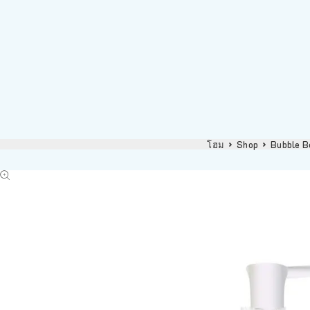
โฮม
Shop
Bubble B