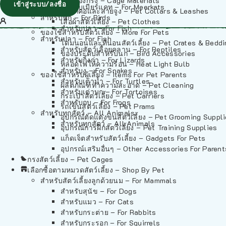
วัสดุรองกรง – Cage Materials
เข้าสู่ระบบ/ลงชื่อ
สำหรับเมียร์แคท – For Meerkats
ปลอกคอและสายจูง – Pet Collars & Leashes
สำหรับนก – For Birds
เสื้อผ้าสัตว์เลี้ยง – Pet Clothes
สำหรับปลา – For Fish
ของใช้สำหรับสัตว์เลี้ยง – More For Pets
สำหรับปลา – For Fish
โดมนอนและที่นอนสัตว์เลี้ยง – Pet Crates & Bedd
สำหรับสัตว์เลื้อยคลาน – For Reptiles
ของประดับสำหรับนก – Bird Accessories
สำหรับกิ้งก่า – For Lizards
หลอดไฟให้ความร้อน – Heat Light Bulb
สำหรับงู – For Snakes
ของใช้สำหรับผู้เลี้ยง – Items For Pet Parents
สำหรับเต่าน้ำ – For Turtles
ผลิตภัณฑ์ทำความสะอาด – Pet Cleaning
สำหรับเต่าบก – For Tortoises
กระเป๋าสัตว์เลี้ยง – Pet Carriers
สำหรับกบ – For Frogs
รถเข็นสัตว์เลี้ยง – Pet Prams
สำหรับทุกสัตว์ – All Animals
อุปกรณ์ตัดแต่งขนสัตว์เลี้ยง – Pet Grooming Suppl
สำหรับทุกสัตว์ – All Animals
อุปกรณ์การฝึกสัตว์เลี้ยง – Pet Training Supplies
แก็ดเจ็ตสำหรับสัตว์เลี้ยง – Gadgets For Pets
อุปกรณ์เสริมอื่นๆ – Other Accessories For Parent
กรงสัตว์เลี้ยง – Pet Cages
เลือกซื้อตามหมวดสัตว์เลี้ยง – Shop By Pet
สำหรับสัตว์เลี้ยงลูกด้วยนม – For Mammals
สำหรับสุนัข – For Dogs
สำหรับแมว – For Cats
สำหรับกระต่าย – For Rabbits
สำหรับกระรอก – For Squirrels