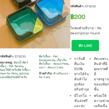
รหัสสินค้า:
573233
฿
200
ไม่พบคำอธิบาย - No
description found
ทัก LINE
รหัสสินค้า:
573233
สัตว์เลี้ยง - Pet
การันตี
คัดเฉพาะ
Accessories
,
เกี่ยวกับ
หมวดหมู่:
ห้องน้ำสัตว์
คืนเงิน
สินค้าที่มี
สัตว์เลี้ยง - About Pets
,
เลี้ยง - Pet Toilets
,
แมว - About Cats
100%
คุณภาพดี
ของใช้สำหรับสัตว์เลี้ยง -
Item For Pets
,
อุปกรณ
ป้ายกำกับ:
สำหรับแมว -
หากได้รับ
มี
และผลิตภัณฑ์สำหรับ
For Cats
สินค้าไม่
มาตรฐาน
ถูกต้อง
ของแท้ทุก
หรือชำรุด
ชิ้น
มีโปรโม
พร้อมให้
ชั่นส่งฟรี
ความช่วย
และส่ง
เหลือเมื่อ