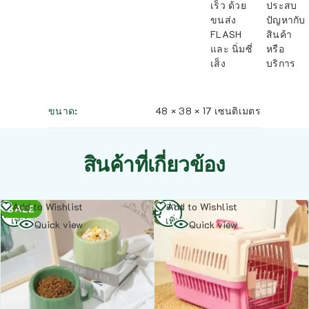
เร็ว ด้วย
ประสบ
ขนส่ง
ปัญหากับ
FLASH
สินค้า
และ นิ่มซี่
หรือ
เส็ง
บริการ
ขนาด
48 × 38 × 17 เซนติเมตร
สินค้าที่เกี่ยวข้อง
อ่าน
อ่าน
Add to Wishlist
Add to Wishlist
SALE
เพิ่ม
เพิ่ม
Quick view
Quick view