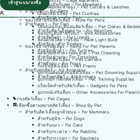
วัสดุรองกรง – Cage Materials
เข้าสู่ระบบ/ลงชื่อ
สำหรับเมียร์แคท – For Meerkats
ปลอกคอและสายจูง – Pet Collars & Leashes
สำหรับนก – For Birds
เสื้อผ้าสัตว์เลี้ยง – Pet Clothes
สำหรับปลา – For Fish
ของใช้สำหรับสัตว์เลี้ยง – More For Pets
สำหรับปลา – For Fish
โดมนอนและที่นอนสัตว์เลี้ยง – Pet Crates & Bedd
สำหรับสัตว์เลื้อยคลาน – For Reptiles
ของประดับสำหรับนก – Bird Accessories
สำหรับกิ้งก่า – For Lizards
หลอดไฟให้ความร้อน – Heat Light Bulb
สำหรับงู – For Snakes
ของใช้สำหรับผู้เลี้ยง – Items For Pet Parents
สำหรับเต่าน้ำ – For Turtles
ผลิตภัณฑ์ทำความสะอาด – Pet Cleaning
สำหรับเต่าบก – For Tortoises
กระเป๋าสัตว์เลี้ยง – Pet Carriers
สำหรับกบ – For Frogs
รถเข็นสัตว์เลี้ยง – Pet Prams
สำหรับทุกสัตว์ – All Animals
อุปกรณ์ตัดแต่งขนสัตว์เลี้ยง – Pet Grooming Suppl
สำหรับทุกสัตว์ – All Animals
อุปกรณ์การฝึกสัตว์เลี้ยง – Pet Training Supplies
แก็ดเจ็ตสำหรับสัตว์เลี้ยง – Gadgets For Pets
อุปกรณ์เสริมอื่นๆ – Other Accessories For Parent
กรงสัตว์เลี้ยง – Pet Cages
เลือกซื้อตามหมวดสัตว์เลี้ยง – Shop By Pet
สำหรับสัตว์เลี้ยงลูกด้วยนม – For Mammals
สำหรับสุนัข – For Dogs
สำหรับแมว – For Cats
สำหรับกระต่าย – For Rabbits
สำหรับกระรอก – For Squirrels