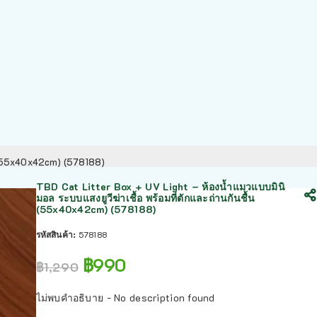
้น (55x40x42cm) (578188)
TBD Cat Litter Box + UV Light – ห้องน้ำแมวแบบมินิ
มอล ระบบแสงยูวีฆ่าเชื้อ พร้อมที่ตักและถ่านกันชื้น
(55x40x42cm) (578188)
รหัสสินค้า:
578188
฿
990
฿
1,290
ไม่พบคำอธิบาย - No description found