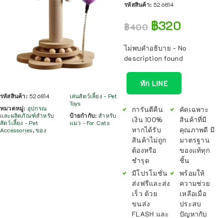
รหัสสินค้า:
526814
฿
320
฿
400
ไม่พบคำอธิบาย - No
description found
ทัก LINE
รหัสสินค้า:
526814
เล่นสัตว์เลี้ยง - Pet
Toys
หมวดหมู่:
อุปกรณ
การันตีคืน
คัดเฉพาะ
และผลิตภัณฑ์สำหรับ
ป้ายกำกับ:
สำหรับ
เงิน 100%
สินค้าที่มี
สัตว์เลี้ยง - Pet
แมว - For Cats
หากได้รับ
คุณภาพดี มี
Accessories
,
ของ
สินค้าไม่ถูก
มาตรฐาน
ต้องหรือ
ของแท้ทุก
ชำรุด
ชิ้น
มีโปรโมชั่น
พร้อมให้
ส่งฟรีและส่ง
ความช่วย
เร็ว ด้วย
เหลือเมื่อ
ขนส่ง
ประสบ
FLASH และ
ปัญหากับ