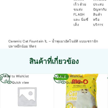
เร็ว ด้วย
ประสบ
ขนส่ง
ปัญหากับ
FLASH
สินค้า
และ นิ่มซี่
หรือ
เส็ง
บริการ
Ceramic Cat Fountain 1L – น้ำพุแมวอัตโนมัติ แบบเซรามิก
ปลาหมึกน้อย 1ลิตร
สินค้าที่เกี่ยวข้อง
อ่าน
อ่าน
Add to Wishlist
Add to Wishlist
SALE
เพิ่ม
เพิ่ม
Quick view
Quick view