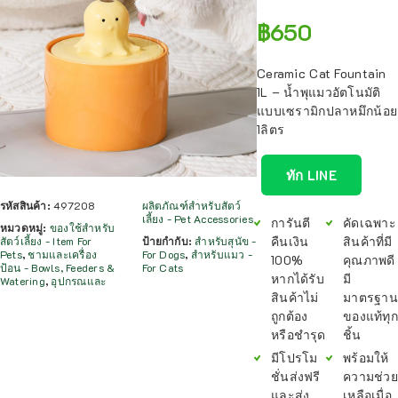
฿
650
Ceramic Cat Fountain
1L – น้ำพุแมวอัตโนมัติ
แบบเซรามิกปลาหมึกน้อย
1ลิตร
ทัก LINE
รหัสสินค้า:
497208
ผลิตภัณฑ์สำหรับสัตว์
เลี้ยง - Pet Accessories
การันตี
คัดเฉพาะ
หมวดหมู่:
ของใช้สำหรับ
คืนเงิน
สินค้าที่มี
สัตว์เลี้ยง - Item For
ป้ายกำกับ:
สำหรับสุนัข -
Pets
,
ชามและเครื่อง
For Dogs
,
สำหรับแมว -
100%
คุณภาพดี
ป้อน - Bowls, Feeders &
For Cats
หากได้รับ
มี
Watering
,
อุปกรณและ
สินค้าไม่
มาตรฐาน
ถูกต้อง
ของแท้ทุก
หรือชำรุด
ชิ้น
มีโปรโม
พร้อมให้
ชั่นส่งฟรี
ความช่วย
และส่ง
เหลือเมื่อ