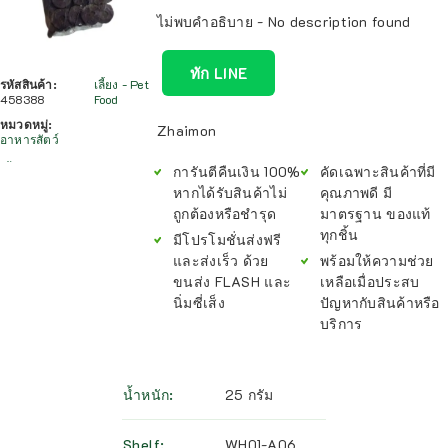
ไม่พบคำอธิบาย - No description found
ทัก LINE
รหัสสินค้า:
เลี้ยง - Pet
458388
Food
หมวดหมู่:
Zhaimon
อาหารสัตว์
การันตีคืนเงิน 100%
คัดเฉพาะสินค้าที่มี
หากได้รับสินค้าไม่
คุณภาพดี มี
ถูกต้องหรือชำรุด
มาตรฐาน ของแท้
ทุกชิ้น
มีโปรโมชั่นส่งฟรี
และส่งเร็ว ด้วย
พร้อมให้ความช่วย
ขนส่ง FLASH และ
เหลือเมื่อประสบ
นิ่มซี่เส็ง
ปัญหากับสินค้าหรือ
บริการ
น้ำหนัก
25 กรัม
Shelf
WH01-A06