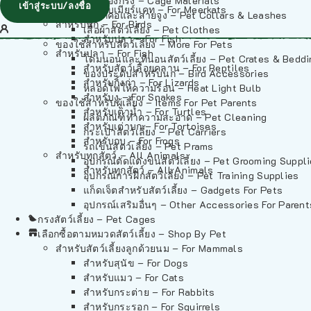
วัสดุรองกรง – Cage Materials
เข้าสู่ระบบ/ลงชื่อ
สำหรับเมียร์แคท – For Meerkats
ปลอกคอและสายจูง – Pet Collars & Leashes
สำหรับนก – For Birds
เสื้อผ้าสัตว์เลี้ยง – Pet Clothes
สำหรับปลา – For Fish
ของใช้สำหรับสัตว์เลี้ยง – More For Pets
สำหรับปลา – For Fish
โดมนอนและที่นอนสัตว์เลี้ยง – Pet Crates & Bedd
สำหรับสัตว์เลื้อยคลาน – For Reptiles
ของประดับสำหรับนก – Bird Accessories
สำหรับกิ้งก่า – For Lizards
หลอดไฟให้ความร้อน – Heat Light Bulb
สำหรับงู – For Snakes
ของใช้สำหรับผู้เลี้ยง – Items For Pet Parents
สำหรับเต่าน้ำ – For Turtles
ผลิตภัณฑ์ทำความสะอาด – Pet Cleaning
สำหรับเต่าบก – For Tortoises
กระเป๋าสัตว์เลี้ยง – Pet Carriers
สำหรับกบ – For Frogs
รถเข็นสัตว์เลี้ยง – Pet Prams
สำหรับทุกสัตว์ – All Animals
อุปกรณ์ตัดแต่งขนสัตว์เลี้ยง – Pet Grooming Suppl
สำหรับทุกสัตว์ – All Animals
อุปกรณ์การฝึกสัตว์เลี้ยง – Pet Training Supplies
แก็ดเจ็ตสำหรับสัตว์เลี้ยง – Gadgets For Pets
อุปกรณ์เสริมอื่นๆ – Other Accessories For Parent
กรงสัตว์เลี้ยง – Pet Cages
เลือกซื้อตามหมวดสัตว์เลี้ยง – Shop By Pet
สำหรับสัตว์เลี้ยงลูกด้วยนม – For Mammals
สำหรับสุนัข – For Dogs
สำหรับแมว – For Cats
สำหรับกระต่าย – For Rabbits
สำหรับกระรอก – For Squirrels