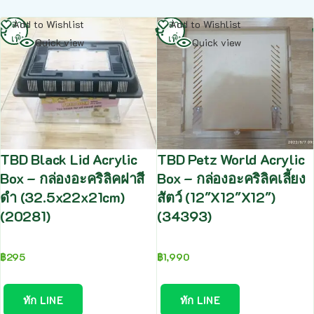
อ่าน
อ่าน
Add to Wishlist
Add to Wishlist
เพิ่ม
เพิ่ม
Quick view
Quick view
TBD Black Lid Acrylic
TBD Petz World Acrylic
Box – กล่องอะคริลิคฝาสี
Box – กล่องอะคริลิคเลี้ยง
ดำ (32.5x22x21cm)
สัตว์ (12″X12″X12″)
(20281)
(34393)
฿
295
฿
1,990
ทัก LINE
ทัก LINE