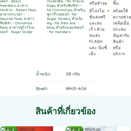
เตอร์ - About
กระรอกดิน - For Prairie
หรือชำรุด
ชิ้น
Hamsters
,
อาหาร
Dogs
,
สำหรับชินชิล่า -
กระต่าย - Rabbit Food
,
For Chinchillas
,
สำหรับ
มีโปรโม
พร้อมให้
อาหารกระรอก -
ชูการ์ไกลเดอร์ - For
ชั่นส่งฟรี
ความช่วย
Squirrel Food
,
อาหาร
Sugar Gliders
,
สำหรับ
และส่ง
เหลือเมื่อ
ชินชิล่า - Chinchilla
หนู - For Rats and
Food
,
อาหารชูก้าร์ไกล
Mice
,
สำหรับแฮมสเตอร์
เร็ว ด้วย
ประสบ
เดอร์ - Sugar Glider
- For Hamsters
ขนส่ง
ปัญหากับ
FLASH
สินค้า
และ นิ่มซี่
หรือ
เส็ง
บริการ
น้ำหนัก
28 กรัม
Shelf
WH01-A06
สินค้าที่เกี่ยวข้อง
อ่าน
อ่าน
Add to Wishlist
Add to Wishlist
SALE
SALE