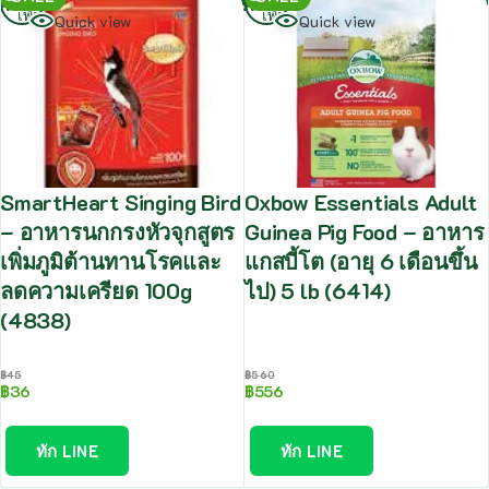
เพิ่ม
เพิ่ม
Quick view
Quick view
SmartHeart Singing Bird
Oxbow Essentials Adult
– อาหารนกกรงหัวจุกสูตร
Guinea Pig Food – อาหาร
เพิ่มภูมิต้านทานโรคและ
แกสบี้โต (อายุ 6 เดือนขึ้น
ลดความเครียด 100g
ไป) 5 lb (6414)
(4838)
฿
45
฿
560
฿
36
฿
556
ทัก LINE
ทัก LINE