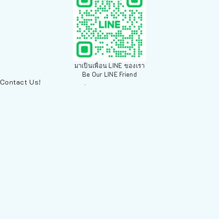
มาเป็นเพื่อน LINE ของเรา
Be Our LINE Friend
Contact Us!
ติดต่อพวกเราทางช่องทางอื่นๆ
084 804 7286
เพ็ทเวิลด์ Chiang Mai, ตลาดสัตว์เลี้ยง สวนบวกหาด 63 19ห้อง8
Arak Rd, Mueang Chiang Mai District, Chiang Mai 50200,
Thailand
sales@petz.world
เวลาทำการ: 09:00 - 20:30
LINE
นโยบายการจัดส่ง | Shipping Policy
-
นโยบายบนเว็บไซต์ | Terms and
Conditions
-
นโยบายการปกป้องข้อมูล | Data Protection Policy
-
การ
คืนสินค้าและการคืนเงิน | Returns and Refunds
-
นโยบายความเป็น
ส่วนตัว | Privacy Policy