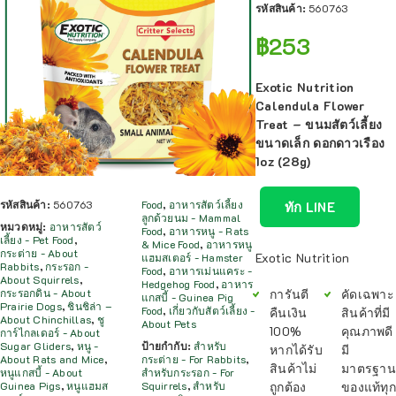
รหัสสินค้า:
560763
฿
253
Exotic Nutrition
Calendula Flower
Treat – ขนมสัตว์เลี้ยง
ขนาดเล็ก ดอกดาวเรือง
1oz (28g)
รหัสสินค้า:
560763
Food
,
อาหารสัตว์เลี้ยง
ทัก LINE
ลูกด้วยนม - Mammal
หมวดหมู่:
อาหารสัตว์
Food
,
อาหารหนู - Rats
เลี้ยง - Pet Food
,
& Mice Food
,
อาหารหนู
กระต่าย - About
Exotic Nutrition
แฮมสเตอร์ - Hamster
Rabbits
,
กระรอก -
Food
,
อาหารเม่นแคระ -
About Squirrels
,
Hedgehog Food
,
อาหาร
การันตี
คัดเฉพาะ
กระรอกดิน - About
แกสบี้ - Guinea Pig
Prairie Dogs
,
ชินชิล่า –
Food
,
เกี่ยวกับสัตว์เลี้ยง -
คืนเงิน
สินค้าที่มี
About Chinchillas
,
ชู
About Pets
100%
คุณภาพดี
การ์ไกลเดอร์ - About
Sugar Gliders
,
หนู -
ป้ายกำกับ:
สำหรับ
หากได้รับ
มี
About Rats and Mice
,
กระต่าย - For Rabbits
,
สินค้าไม่
มาตรฐาน
หนูแกสบี้ - About
สำหรับกระรอก - For
ถูกต้อง
ของแท้ทุก
Guinea Pigs
,
หนูแฮมส
Squirrels
,
สำหรับ