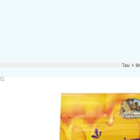
โฮม
S