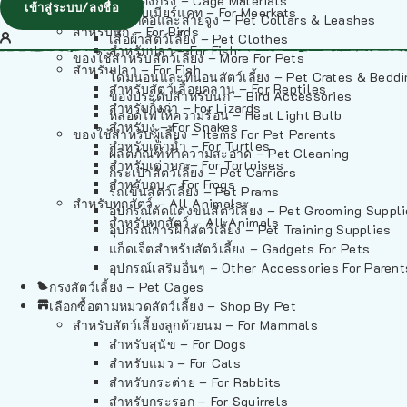
วัสดุรองกรง – Cage Materials
เข้าสู่ระบบ/ลงชื่อ
สำหรับเมียร์แคท – For Meerkats
ปลอกคอและสายจูง – Pet Collars & Leashes
สำหรับนก – For Birds
เสื้อผ้าสัตว์เลี้ยง – Pet Clothes
สำหรับปลา – For Fish
ของใช้สำหรับสัตว์เลี้ยง – More For Pets
สำหรับปลา – For Fish
โดมนอนและที่นอนสัตว์เลี้ยง – Pet Crates & Bedd
สำหรับสัตว์เลื้อยคลาน – For Reptiles
ของประดับสำหรับนก – Bird Accessories
สำหรับกิ้งก่า – For Lizards
หลอดไฟให้ความร้อน – Heat Light Bulb
สำหรับงู – For Snakes
ของใช้สำหรับผู้เลี้ยง – Items For Pet Parents
สำหรับเต่าน้ำ – For Turtles
ผลิตภัณฑ์ทำความสะอาด – Pet Cleaning
สำหรับเต่าบก – For Tortoises
กระเป๋าสัตว์เลี้ยง – Pet Carriers
สำหรับกบ – For Frogs
รถเข็นสัตว์เลี้ยง – Pet Prams
สำหรับทุกสัตว์ – All Animals
อุปกรณ์ตัดแต่งขนสัตว์เลี้ยง – Pet Grooming Suppl
สำหรับทุกสัตว์ – All Animals
อุปกรณ์การฝึกสัตว์เลี้ยง – Pet Training Supplies
แก็ดเจ็ตสำหรับสัตว์เลี้ยง – Gadgets For Pets
อุปกรณ์เสริมอื่นๆ – Other Accessories For Parent
กรงสัตว์เลี้ยง – Pet Cages
เลือกซื้อตามหมวดสัตว์เลี้ยง – Shop By Pet
สำหรับสัตว์เลี้ยงลูกด้วยนม – For Mammals
สำหรับสุนัข – For Dogs
สำหรับแมว – For Cats
สำหรับกระต่าย – For Rabbits
สำหรับกระรอก – For Squirrels