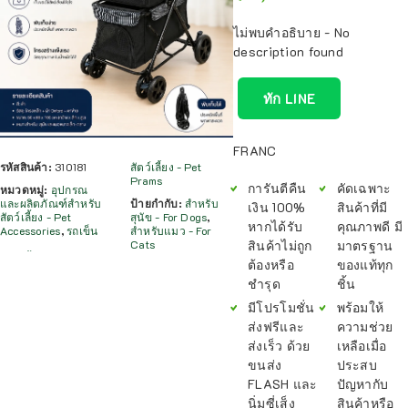
ไม่พบคำอธิบาย - No
description found
ทัก LINE
FRANC
รหัสสินค้า:
310181
สัตว์เลี้ยง - Pet
Prams
การันตีคืน
คัดเฉพาะ
หมวดหมู่:
อุปกรณ
และผลิตภัณฑ์สำหรับ
ป้ายกำกับ:
สำหรับ
เงิน 100%
สินค้าที่มี
สัตว์เลี้ยง - Pet
สุนัข - For Dogs
,
หากได้รับ
คุณภาพดี มี
Accessories
,
รถเข็น
สำหรับแมว - For
สินค้าไม่ถูก
มาตรฐาน
Cats
ต้องหรือ
ของแท้ทุก
ชำรุด
ชิ้น
มีโปรโมชั่น
พร้อมให้
ส่งฟรีและ
ความช่วย
ส่งเร็ว ด้วย
เหลือเมื่อ
ขนส่ง
ประสบ
FLASH และ
ปัญหากับ
นิ่มซี่เส็ง
สินค้าหรือ