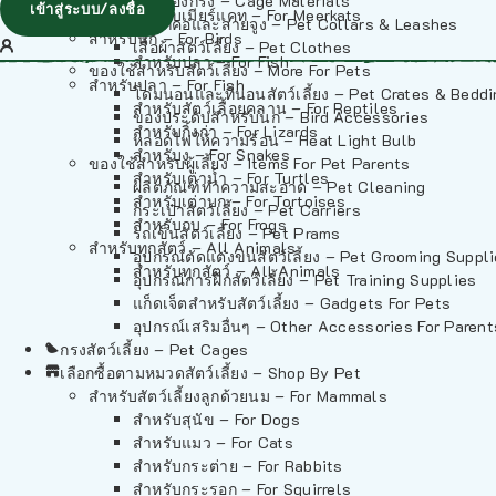
วัสดุรองกรง – Cage Materials
เข้าสู่ระบบ/ลงชื่อ
สำหรับเมียร์แคท – For Meerkats
ปลอกคอและสายจูง – Pet Collars & Leashes
สำหรับนก – For Birds
เสื้อผ้าสัตว์เลี้ยง – Pet Clothes
สำหรับปลา – For Fish
ของใช้สำหรับสัตว์เลี้ยง – More For Pets
สำหรับปลา – For Fish
โดมนอนและที่นอนสัตว์เลี้ยง – Pet Crates & Bedd
สำหรับสัตว์เลื้อยคลาน – For Reptiles
ของประดับสำหรับนก – Bird Accessories
สำหรับกิ้งก่า – For Lizards
หลอดไฟให้ความร้อน – Heat Light Bulb
สำหรับงู – For Snakes
ของใช้สำหรับผู้เลี้ยง – Items For Pet Parents
สำหรับเต่าน้ำ – For Turtles
ผลิตภัณฑ์ทำความสะอาด – Pet Cleaning
สำหรับเต่าบก – For Tortoises
กระเป๋าสัตว์เลี้ยง – Pet Carriers
สำหรับกบ – For Frogs
รถเข็นสัตว์เลี้ยง – Pet Prams
สำหรับทุกสัตว์ – All Animals
อุปกรณ์ตัดแต่งขนสัตว์เลี้ยง – Pet Grooming Suppl
สำหรับทุกสัตว์ – All Animals
อุปกรณ์การฝึกสัตว์เลี้ยง – Pet Training Supplies
แก็ดเจ็ตสำหรับสัตว์เลี้ยง – Gadgets For Pets
อุปกรณ์เสริมอื่นๆ – Other Accessories For Parent
กรงสัตว์เลี้ยง – Pet Cages
เลือกซื้อตามหมวดสัตว์เลี้ยง – Shop By Pet
สำหรับสัตว์เลี้ยงลูกด้วยนม – For Mammals
สำหรับสุนัข – For Dogs
สำหรับแมว – For Cats
สำหรับกระต่าย – For Rabbits
สำหรับกระรอก – For Squirrels