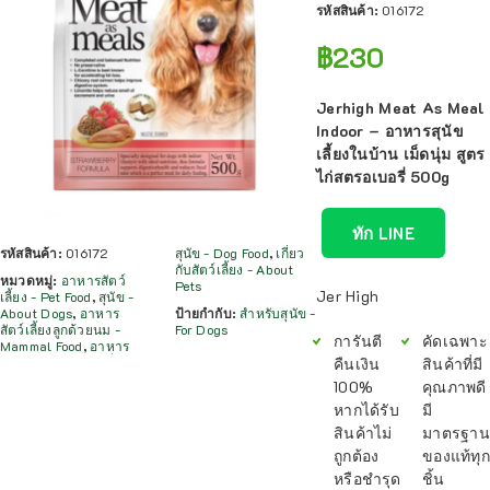
รหัสสินค้า:
016172
฿
230
Jerhigh Meat As Meal
Indoor – อาหารสุนัข
เลี้ยงในบ้าน เม็ดนุ่ม สูตร
ไก่สตรอเบอรี่ 500g
ทัก LINE
รหัสสินค้า:
016172
สุนัข - Dog Food
,
เกี่ยว
กับสัตว์เลี้ยง - About
หมวดหมู่:
อาหารสัตว์
Pets
Jer High
เลี้ยง - Pet Food
,
สุนัข -
About Dogs
,
อาหาร
ป้ายกำกับ:
สำหรับสุนัข -
สัตว์เลี้ยงลูกด้วยนม -
For Dogs
การันตี
คัดเฉพาะ
Mammal Food
,
อาหาร
คืนเงิน
สินค้าที่มี
100%
คุณภาพดี
หากได้รับ
มี
สินค้าไม่
มาตรฐาน
ถูกต้อง
ของแท้ทุก
หรือชำรุด
ชิ้น