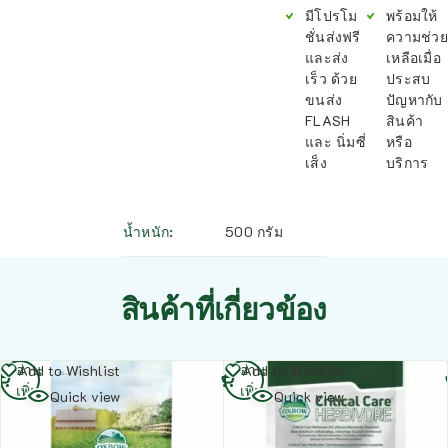
มีโปรโม
พร้อมให้
ชั่นส่งฟรี
ความช่วย
และส่ง
เหลือเมื่อ
เร็ว ด้วย
ประสบ
ขนส่ง
ปัญหากับ
FLASH
สินค้า
และ นิ่มซี่
หรือ
เส็ง
บริการ
น้ำหนัก
500 กรัม
สินค้าที่เกี่ยวข้อง
อ่าน
อ่าน
Add to Wishlist
Add to Wishlist
เพิ่ม
เพิ่ม
Quick view
Quick view