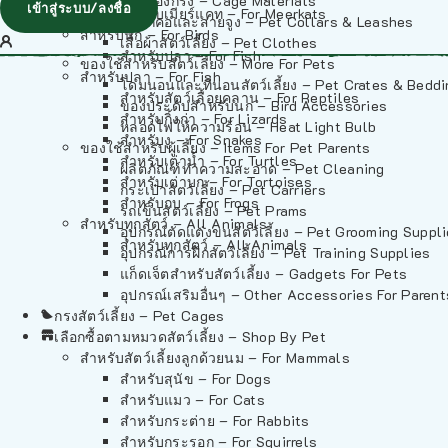
วัสดุรองกรง – Cage Materials
เข้าสู่ระบบ/ลงชื่อ
สำหรับเมียร์แคท – For Meerkats
ปลอกคอและสายจูง – Pet Collars & Leashes
สำหรับนก – For Birds
เสื้อผ้าสัตว์เลี้ยง – Pet Clothes
สำหรับปลา – For Fish
ของใช้สำหรับสัตว์เลี้ยง – More For Pets
สำหรับปลา – For Fish
โดมนอนและที่นอนสัตว์เลี้ยง – Pet Crates & Bedd
สำหรับสัตว์เลื้อยคลาน – For Reptiles
ของประดับสำหรับนก – Bird Accessories
สำหรับกิ้งก่า – For Lizards
หลอดไฟให้ความร้อน – Heat Light Bulb
สำหรับงู – For Snakes
ของใช้สำหรับผู้เลี้ยง – Items For Pet Parents
สำหรับเต่าน้ำ – For Turtles
ผลิตภัณฑ์ทำความสะอาด – Pet Cleaning
สำหรับเต่าบก – For Tortoises
กระเป๋าสัตว์เลี้ยง – Pet Carriers
สำหรับกบ – For Frogs
รถเข็นสัตว์เลี้ยง – Pet Prams
สำหรับทุกสัตว์ – All Animals
อุปกรณ์ตัดแต่งขนสัตว์เลี้ยง – Pet Grooming Suppl
สำหรับทุกสัตว์ – All Animals
อุปกรณ์การฝึกสัตว์เลี้ยง – Pet Training Supplies
แก็ดเจ็ตสำหรับสัตว์เลี้ยง – Gadgets For Pets
อุปกรณ์เสริมอื่นๆ – Other Accessories For Parent
กรงสัตว์เลี้ยง – Pet Cages
เลือกซื้อตามหมวดสัตว์เลี้ยง – Shop By Pet
สำหรับสัตว์เลี้ยงลูกด้วยนม – For Mammals
สำหรับสุนัข – For Dogs
สำหรับแมว – For Cats
สำหรับกระต่าย – For Rabbits
สำหรับกระรอก – For Squirrels