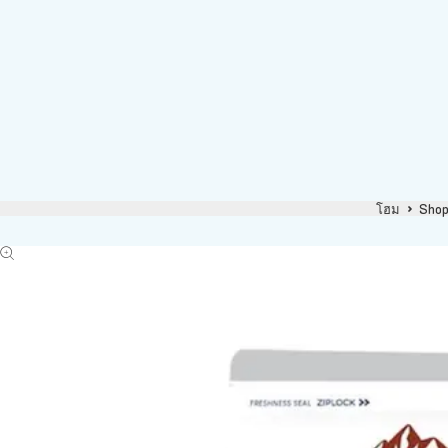
โฮม
Sho