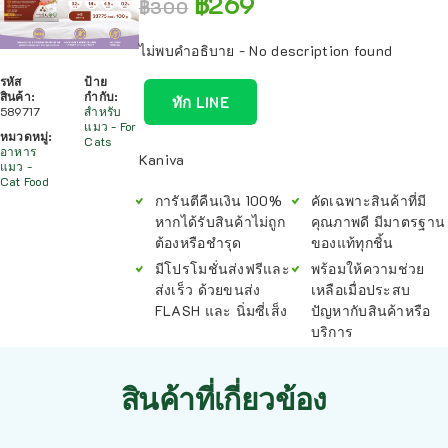
฿
269
฿
300
ไม่พบคำอธิบาย - No description found
รหัส
ป้าย
สินค้า:
กำกับ:
ทัก LINE
589717
สำหรับ
แมว - For
หมวดหมู่:
Cats
อาหาร
Kaniva
แมว -
Cat Food
การันตีคืนเงิน 100%
คัดเฉพาะสินค้าที่มี
หากได้รับสินค้าไม่ถูก
คุณภาพดี มีมาตรฐาน
ต้องหรือชำรุด
ของแท้ทุกชิ้น
มีโปรโมชั่นส่งฟรีและ
พร้อมให้ความช่วย
ส่งเร็ว ด้วยขนส่ง
เหลือเมื่อประสบ
FLASH และ นิ่มซี่เส็ง
ปัญหากับสินค้าหรือ
บริการ
สินค้าที่เกี่ยวข้อง