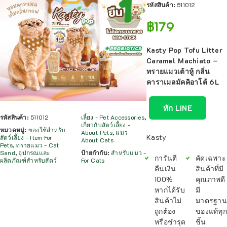
รหัสสินค้า:
511012
฿
179
Kasty Pop Tofu Litter
Caramel Machiato –
ทรายแมวเต้าหู้ กลิ่น
คาราเมลมัคคิอาโต้ 6L
ทัก LINE
รหัสสินค้า:
511012
เลี้ยง - Pet Accessories
,
เกี่ยวกับสัตว์เลี้ยง -
หมวดหมู่:
ของใช้สำหรับ
About Pets
,
แมว -
Kasty
สัตว์เลี้ยง - Item For
About Cats
Pets
,
ทรายแมว - Cat
Sand
,
อุปกรณและ
ป้ายกำกับ:
สำหรับแมว -
การันตี
คัดเฉพาะ
ผลิตภัณฑ์สำหรับสัตว์
For Cats
คืนเงิน
สินค้าที่มี
100%
คุณภาพดี
หากได้รับ
มี
สินค้าไม่
มาตรฐาน
ถูกต้อง
ของแท้ทุก
หรือชำรุด
ชิ้น