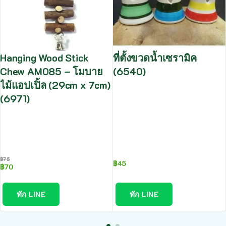
Hanging Wood Stick
ที่ตั้งขวดน้ำเซรามิค
Chew AM085 – โมบาย
(6540)
ไม้แอปเปิ้ล (29cm x 7cm)
(6971)
฿
75
฿
45
฿
70
ทัก LINE
ทัก LINE