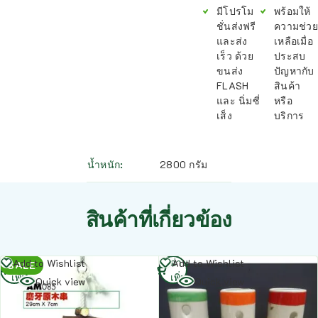
มีโปรโม
พร้อมให้
ชั่นส่งฟรี
ความช่วย
และส่ง
เหลือเมื่อ
เร็ว ด้วย
ประสบ
ขนส่ง
ปัญหากับ
FLASH
สินค้า
และ นิ่มซี่
หรือ
เส็ง
บริการ
น้ำหนัก
2800 กรัม
สินค้าที่เกี่ยวข้อง
อ่าน
อ่าน
Add to Wishlist
Add to Wishlist
SALE
เพิ่ม
เพิ่ม
Quick view
Quick view