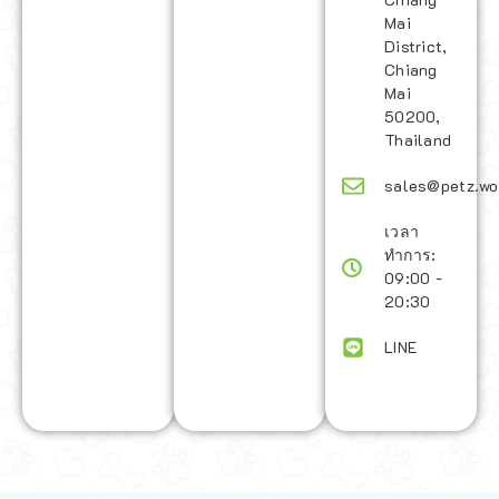
Mai
District,
Chiang
Mai
50200,
Thailand
sales@petz.wo
เวลา
ทำการ:
09:00 -
20:30
LINE