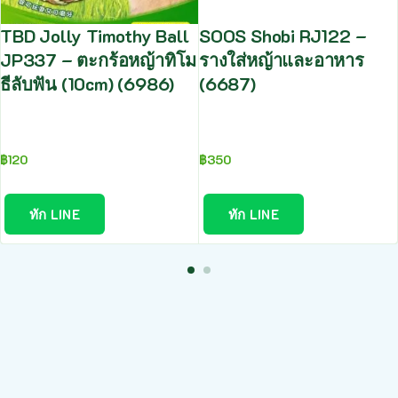
TBD Jolly Timothy Ball
SOOS Shobi RJ122 –
JP337 – ตะกร้อหญ้าทิโม
รางใส่หญ้าและอาหาร
ธีลับฟัน (10cm) (6986)
(6687)
฿
120
฿
350
ทัก LINE
ทัก LINE