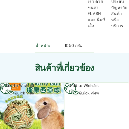
เร็ว ด้วย
ประสบ
ขนส่ง
ปัญหากับ
FLASH
สินค้า
และ นิ่มซี่
หรือ
เส็ง
บริการ
น้ำหนัก
1050 กรัม
สินค้าที่เกี่ยวข้อง
อ่าน
อ่าน
Add to Wishlist
Add to Wishlist
เพิ่ม
เพิ่ม
Quick view
Quick view