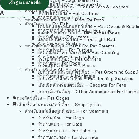
วัสดุรองกรง – Cage Materials
เข้าสู่ระบบ/ลงชื่อ
สำหรับเมียร์แคท – For Meerkats
ปลอกคอและสายจูง – Pet Collars & Leashes
สำหรับนก – For Birds
เสื้อผ้าสัตว์เลี้ยง – Pet Clothes
สำหรับปลา – For Fish
ของใช้สำหรับสัตว์เลี้ยง – More For Pets
สำหรับปลา – For Fish
โดมนอนและที่นอนสัตว์เลี้ยง – Pet Crates & Bedd
สำหรับสัตว์เลื้อยคลาน – For Reptiles
ของประดับสำหรับนก – Bird Accessories
สำหรับกิ้งก่า – For Lizards
หลอดไฟให้ความร้อน – Heat Light Bulb
สำหรับงู – For Snakes
ของใช้สำหรับผู้เลี้ยง – Items For Pet Parents
สำหรับเต่าน้ำ – For Turtles
ผลิตภัณฑ์ทำความสะอาด – Pet Cleaning
สำหรับเต่าบก – For Tortoises
กระเป๋าสัตว์เลี้ยง – Pet Carriers
สำหรับกบ – For Frogs
รถเข็นสัตว์เลี้ยง – Pet Prams
สำหรับทุกสัตว์ – All Animals
อุปกรณ์ตัดแต่งขนสัตว์เลี้ยง – Pet Grooming Suppl
สำหรับทุกสัตว์ – All Animals
อุปกรณ์การฝึกสัตว์เลี้ยง – Pet Training Supplies
แก็ดเจ็ตสำหรับสัตว์เลี้ยง – Gadgets For Pets
อุปกรณ์เสริมอื่นๆ – Other Accessories For Parent
กรงสัตว์เลี้ยง – Pet Cages
เลือกซื้อตามหมวดสัตว์เลี้ยง – Shop By Pet
สำหรับสัตว์เลี้ยงลูกด้วยนม – For Mammals
สำหรับสุนัข – For Dogs
สำหรับแมว – For Cats
สำหรับกระต่าย – For Rabbits
สำหรับกระรอก – For Squirrels