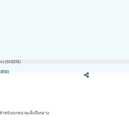
m) (313213)
213)
 สำหรับนกขนาดเล็กถึงกลาง