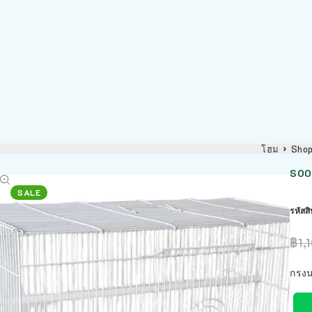
โฮม
Sho
SOOS
SALE
รหัสส
฿
1,
กรงน