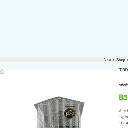
โฮม
Shop
TBD 
รหัสส
฿
5
สำหร
-อุป
-ถอด