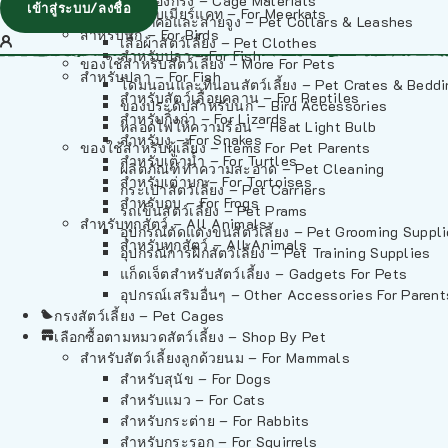
วัสดุรองกรง – Cage Materials
เข้าสู่ระบบ/ลงชื่อ
สำหรับเมียร์แคท – For Meerkats
ปลอกคอและสายจูง – Pet Collars & Leashes
สำหรับนก – For Birds
เสื้อผ้าสัตว์เลี้ยง – Pet Clothes
สำหรับปลา – For Fish
ของใช้สำหรับสัตว์เลี้ยง – More For Pets
สำหรับปลา – For Fish
โดมนอนและที่นอนสัตว์เลี้ยง – Pet Crates & Bedd
สำหรับสัตว์เลื้อยคลาน – For Reptiles
ของประดับสำหรับนก – Bird Accessories
สำหรับกิ้งก่า – For Lizards
หลอดไฟให้ความร้อน – Heat Light Bulb
สำหรับงู – For Snakes
ของใช้สำหรับผู้เลี้ยง – Items For Pet Parents
สำหรับเต่าน้ำ – For Turtles
ผลิตภัณฑ์ทำความสะอาด – Pet Cleaning
สำหรับเต่าบก – For Tortoises
กระเป๋าสัตว์เลี้ยง – Pet Carriers
สำหรับกบ – For Frogs
รถเข็นสัตว์เลี้ยง – Pet Prams
สำหรับทุกสัตว์ – All Animals
อุปกรณ์ตัดแต่งขนสัตว์เลี้ยง – Pet Grooming Suppl
สำหรับทุกสัตว์ – All Animals
อุปกรณ์การฝึกสัตว์เลี้ยง – Pet Training Supplies
แก็ดเจ็ตสำหรับสัตว์เลี้ยง – Gadgets For Pets
อุปกรณ์เสริมอื่นๆ – Other Accessories For Parent
กรงสัตว์เลี้ยง – Pet Cages
เลือกซื้อตามหมวดสัตว์เลี้ยง – Shop By Pet
สำหรับสัตว์เลี้ยงลูกด้วยนม – For Mammals
สำหรับสุนัข – For Dogs
สำหรับแมว – For Cats
สำหรับกระต่าย – For Rabbits
สำหรับกระรอก – For Squirrels