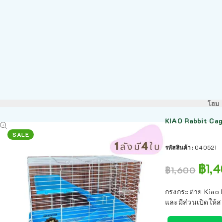
โฮม
KIAO Rabbit Cag
SALE
รหัสสินค้า:
040521
฿
1,
฿
1,600
กรงกระต่าย Kiao 
และมีส่วนเปิดให