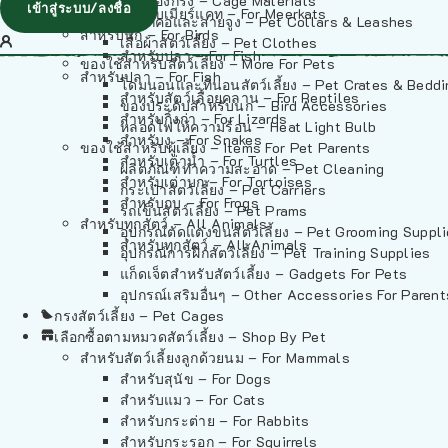
วัสดุรองกรง – Cage Materials
เข้าสู่ระบบ/ลงชื่อ
สำหรับเมียร์แคท – For Meerkats
ปลอกคอและสายจูง – Pet Collars & Leashes
สำหรับนก – For Birds
เสื้อผ้าสัตว์เลี้ยง – Pet Clothes
สำหรับปลา – For Fish
ของใช้สำหรับสัตว์เลี้ยง – More For Pets
สำหรับปลา – For Fish
โดมนอนและที่นอนสัตว์เลี้ยง – Pet Crates & Bedd
สำหรับสัตว์เลื้อยคลาน – For Reptiles
ของประดับสำหรับนก – Bird Accessories
สำหรับกิ้งก่า – For Lizards
หลอดไฟให้ความร้อน – Heat Light Bulb
สำหรับงู – For Snakes
ของใช้สำหรับผู้เลี้ยง – Items For Pet Parents
สำหรับเต่าน้ำ – For Turtles
ผลิตภัณฑ์ทำความสะอาด – Pet Cleaning
สำหรับเต่าบก – For Tortoises
กระเป๋าสัตว์เลี้ยง – Pet Carriers
สำหรับกบ – For Frogs
รถเข็นสัตว์เลี้ยง – Pet Prams
สำหรับทุกสัตว์ – All Animals
อุปกรณ์ตัดแต่งขนสัตว์เลี้ยง – Pet Grooming Suppl
สำหรับทุกสัตว์ – All Animals
อุปกรณ์การฝึกสัตว์เลี้ยง – Pet Training Supplies
แก็ดเจ็ตสำหรับสัตว์เลี้ยง – Gadgets For Pets
อุปกรณ์เสริมอื่นๆ – Other Accessories For Parent
กรงสัตว์เลี้ยง – Pet Cages
เลือกซื้อตามหมวดสัตว์เลี้ยง – Shop By Pet
สำหรับสัตว์เลี้ยงลูกด้วยนม – For Mammals
สำหรับสุนัข – For Dogs
สำหรับแมว – For Cats
สำหรับกระต่าย – For Rabbits
สำหรับกระรอก – For Squirrels