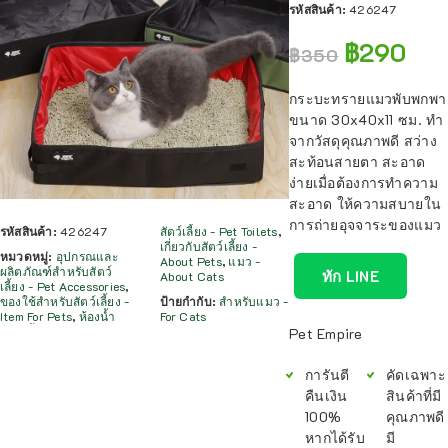
รหัสสินค้า:
426247
฿
290
฿
350
กระบะทรายแมวพับพกพา
ขนาด 30x40x11 ซม. ทำ
จากวัสดุคุณภาพดี สว่าง
สะท้อนสายตา สะอาด
ง่ายเมื่อต้องการทำความ
สะอาด ให้ความสบายใน
การถ่ายอุจจาระของแมว
รหัสสินค้า:
426247
สัตว์เลี้ยง - Pet Toilets
,
เกี่ยวกับสัตว์เลี้ยง -
หมวดหมู่:
อุปกรณและ
About Pets
,
แมว -
ผลิตภัณฑ์สำหรับสัตว์
ทัก LINE
About Cats
เลี้ยง - Pet Accessories
,
ของใช้สำหรับสัตว์เลี้ยง -
ป้ายกำกับ:
สำหรับแมว -
Item For Pets
,
ห้องน้ำ
For Cats
Pet Empire
การันตี
คัดเฉพาะ
คืนเงิน
สินค้าที่มี
100%
คุณภาพดี
หากได้รับ
มี