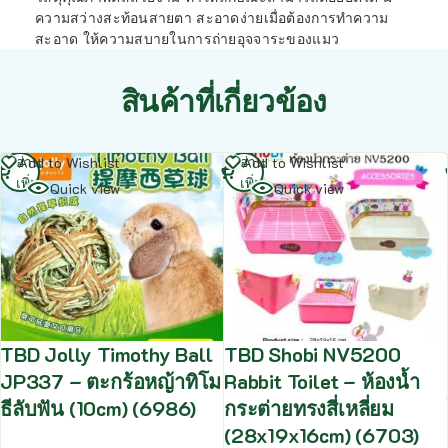
ความสว่างสะท้อนสายตา สะอาดง่ายเมื่อต้องการทำความ
สะอาด ให้ความสบายในการถ่ายอุจจาระของแมว
สินค้าที่เกี่ยวข้อง
อ่าน
อ่าน
Add to Wishlist
Add to Wishlist
เพิ่ม
เพิ่ม
Quick view
Quick view
TBD Jolly Timothy Ball
TBD Shobi NV5200
JP337 – ตะกร้อหญ้าทิโม
Rabbit Toilet – ห้องน้ำ
ธีลับฟัน (10cm) (6986)
กระต่ายทรงสี่เหลี่ยม
(28x19x16cm) (6703)