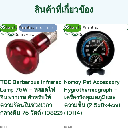
สินค้าที่เกี่ยวข้อง
อ่าน
อ่าน
Add to Wishlist
Add to Wishlist
SALE
OUT OF STOCK
SALE
เพิ่ม
เพิ่ม
Quick view
Quick view
TBD Barbarous Infrared
Nomoy Pet Accessory
Lamp 75W – หลอดไฟ
Hygrothermograph –
อินฟราเรด สำหรับให้
เครื่องวัดอุณหภูมิและ
ความร้อนในช่วงเวลา
ความชื้น (2.5x8x4cm)
กลางคืน 75 วัตต์ (10822)
(10114)
฿
400
฿
250