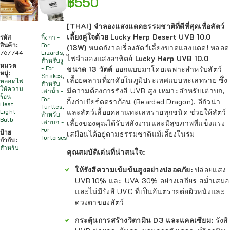
฿
550
[THAI]
จำลองแสงแดดธรรมชาติที่ดีที่สุดเพื่อสัตว์
เลี้ยงคู่ใจด้วย Lucky Herp Desert UVB 10.0
รหัส
กิ้งก่า -
สินค้า:
For
(13W)
หมดกังวลเรื่องสัตว์เลี้ยงขาดแสงแดด! หลอด
767744
Lizards
,
ไฟจำลองแสงอาทิตย์
Lucky Herp UVB 10.0
สำหรับงู
หมวด
- For
ขนาด 13 วัตต์
ออกแบบมาโดยเฉพาะสำหรับสัตว์
หมู่:
Snakes
,
เลื้อยคลานที่อาศัยในภูมิประเทศแบบทะเลทราย ซึ่ง
หลอดไฟ
สำหรับ
ให้ความ
มีความต้องการรังสี UVB สูง เหมาะสำหรับเต่าบก,
เต่าน้ำ -
ร้อน -
For
กิ้งก่าเบียร์ดดราก้อน (Bearded Dragon), อีกัวน่า
Heat
Turtles
,
และสัตว์เลื้อยคลานทะเลทรายทุกชนิด ช่วยให้สัตว์
Light
สำหรับ
Bulb
เต่าบก -
เลี้ยงของคุณได้รับพลังงานและมีสุขภาพที่แข็งแรง
For
ป้าย
เสมือนได้อยู่ตามธรรมชาติแม้เลี้ยงในร่ม
Tortoises
กำกับ:
สำหรับ
คุณสมบัติเด่นที่น่าสนใจ:
ให้รังสีความเข้มข้นสูงอย่างปลอดภัย:
ปล่อยแสง
UVB 10% และ UVA 30% อย่างเสถียร สม่ำเสมอ
และไม่มีรังสี UVC ที่เป็นอันตรายต่อผิวหนังและ
ดวงตาของสัตว์
กระตุ้นการสร้างวิตามิน D3 และแคลเซียม:
รังสี