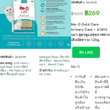
รหัสสินค้า:
346295
฿
269
฿
300
Me-O Gold Care
Urinary Care – อาหาร
แมว สูตรดูแลสุขภาพทาง
เดินปัสสาวะ 1.2kg
ทัก LINE
รหัสสินค้า:
346295
Mammal Food
,
เกี่ยวกับ
สัตว์เลี้ยง - About Pets
,
หมวดหมู่:
อาหารแมว -
แมว - About Cats
Me-O
Cat Food
,
อาหารสัตว์
เลี้ยง - Pet Food
,
อาหาร
ป้ายกำกับ:
สำหรับแมว -
สัตว์เลี้ยงลูกด้วยนม -
For Cats
การันตี
คัดเฉพาะ
คืนเงิน
สินค้าที่มี
100%
คุณภาพดี
หากได้รับ
มี
สินค้าไม่
มาตรฐาน
ถูกต้อง
ของแท้ทุก
หรือชำรุด
ชิ้น