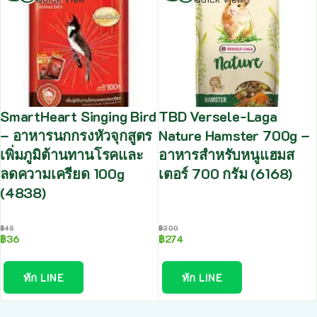
SmartHeart Singing Bird
TBD Versele-Laga
– อาหารนกกรงหัวจุกสูตร
Nature Hamster 700g –
เพิ่มภูมิต้านทานโรคและ
อาหารสำหรับหนูแฮมส
ลดความเครียด 100g
เตอร์ 700 กรัม (6168)
(4838)
฿
45
฿
300
฿
36
฿
274
ทัก LINE
ทัก LINE