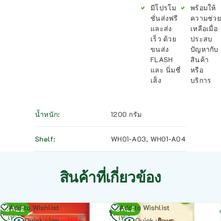
มีโปรโม
พร้อมให้
ชั่นส่งฟรี
ความช่วย
และส่ง
เหลือเมื่อ
เร็ว ด้วย
ประสบ
ขนส่ง
ปัญหากับ
FLASH
สินค้า
และ นิ่มซี่
หรือ
เส็ง
บริการ
น้ำหนัก
1200 กรัม
Shelf
WH01-A03
,
WH01-A04
สินค้าที่เกี่ยวข้อง
อ่าน
อ่าน
Add to Wishlist
Add to Wishlist
SALE
SALE
เพิ่ม
เพิ่ม
Quick view
Quick view