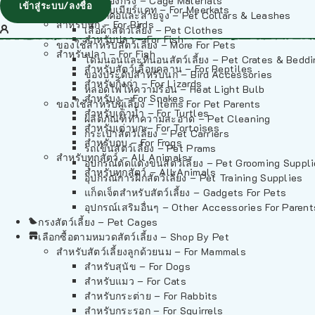
วัสดุรองกรง – Cage Materials
เข้าสู่ระบบ/ลงชื่อ
สำหรับเมียร์แคท – For Meerkats
ปลอกคอและสายจูง – Pet Collars & Leashes
สำหรับนก – For Birds
เสื้อผ้าสัตว์เลี้ยง – Pet Clothes
สำหรับปลา – For Fish
ของใช้สำหรับสัตว์เลี้ยง – More For Pets
สำหรับปลา – For Fish
โดมนอนและที่นอนสัตว์เลี้ยง – Pet Crates & Bedd
สำหรับสัตว์เลื้อยคลาน – For Reptiles
ของประดับสำหรับนก – Bird Accessories
สำหรับกิ้งก่า – For Lizards
หลอดไฟให้ความร้อน – Heat Light Bulb
สำหรับงู – For Snakes
ของใช้สำหรับผู้เลี้ยง – Items For Pet Parents
สำหรับเต่าน้ำ – For Turtles
ผลิตภัณฑ์ทำความสะอาด – Pet Cleaning
สำหรับเต่าบก – For Tortoises
กระเป๋าสัตว์เลี้ยง – Pet Carriers
สำหรับกบ – For Frogs
รถเข็นสัตว์เลี้ยง – Pet Prams
สำหรับทุกสัตว์ – All Animals
อุปกรณ์ตัดแต่งขนสัตว์เลี้ยง – Pet Grooming Suppl
สำหรับทุกสัตว์ – All Animals
อุปกรณ์การฝึกสัตว์เลี้ยง – Pet Training Supplies
แก็ดเจ็ตสำหรับสัตว์เลี้ยง – Gadgets For Pets
อุปกรณ์เสริมอื่นๆ – Other Accessories For Parent
กรงสัตว์เลี้ยง – Pet Cages
เลือกซื้อตามหมวดสัตว์เลี้ยง – Shop By Pet
สำหรับสัตว์เลี้ยงลูกด้วยนม – For Mammals
สำหรับสุนัข – For Dogs
สำหรับแมว – For Cats
สำหรับกระต่าย – For Rabbits
สำหรับกระรอก – For Squirrels