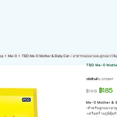
op
Me-O
TBD Me-O Mother & Baby Cat – อาหารแม่แมวและลูกแมว 1.1k
TBD Me-O Mother
รหัสสินค้า:
073597
฿
185
฿
195
Me-O Mother & B
-สำหรับลูกแมวอายุ 
-เสริมสร้างภูมิคุ้ม