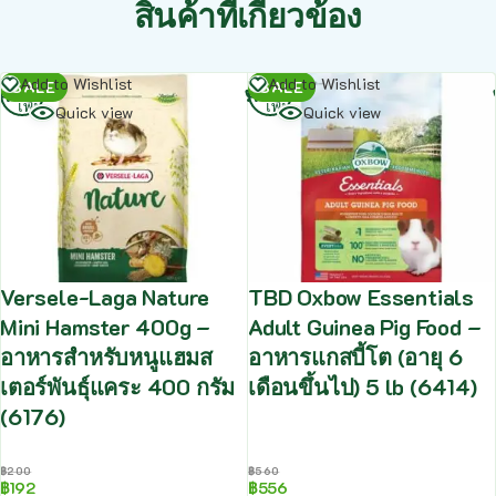
สินค้าที่เกี่ยวข้อง
อ่าน
อ่าน
Add to Wishlist
Add to Wishlist
SALE
SALE
เพิ่ม
เพิ่ม
Quick view
Quick view
Versele-Laga Nature
TBD Oxbow Essentials
Mini Hamster 400g –
Adult Guinea Pig Food –
อาหารสำหรับหนูแฮมส
อาหารแกสบี้โต (อายุ 6
เตอร์พันธุ์แคระ 400 กรัม
เดือนขึ้นไป) 5 lb (6414)
(6176)
฿
200
฿
560
฿
192
฿
556