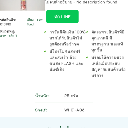
ไม่พบคำอธิบาย - No description found
ทัก LINE
รหัสสินค้า:
เลี้ยง - Pet
018910
Food
หมวดหมู่:
การันตีคืนเงิน 100%
คัดเฉพาะสินค้าที่มี
อาหารสัตว์
หากได้รับสินค้าไม่
คุณภาพดี มี
ถูกต้องหรือชำรุด
มาตรฐาน ของแท้
ทุกชิ้น
มีโปรโมชั่นส่งฟรี
และส่งเร็ว ด้วย
พร้อมให้ความช่วย
ขนส่ง FLASH และ
เหลือเมื่อประสบ
นิ่มซี่เส็ง
ปัญหากับสินค้าหรือ
บริการ
น้ำหนัก
25 กรัม
Shelf
WH01-A06