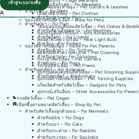
วัสดุรองกรง – Cage Materials
เข้าสู่ระบบ/ลงชื่อ
สำหรับเมียร์แคท – For Meerkats
ปลอกคอและสายจูง – Pet Collars & Leashes
สำหรับนก – For Birds
เสื้อผ้าสัตว์เลี้ยง – Pet Clothes
สำหรับปลา – For Fish
ของใช้สำหรับสัตว์เลี้ยง – More For Pets
สำหรับปลา – For Fish
โดมนอนและที่นอนสัตว์เลี้ยง – Pet Crates & Bedd
สำหรับสัตว์เลื้อยคลาน – For Reptiles
ของประดับสำหรับนก – Bird Accessories
สำหรับกิ้งก่า – For Lizards
หลอดไฟให้ความร้อน – Heat Light Bulb
สำหรับงู – For Snakes
ของใช้สำหรับผู้เลี้ยง – Items For Pet Parents
สำหรับเต่าน้ำ – For Turtles
ผลิตภัณฑ์ทำความสะอาด – Pet Cleaning
สำหรับเต่าบก – For Tortoises
กระเป๋าสัตว์เลี้ยง – Pet Carriers
สำหรับกบ – For Frogs
รถเข็นสัตว์เลี้ยง – Pet Prams
สำหรับทุกสัตว์ – All Animals
อุปกรณ์ตัดแต่งขนสัตว์เลี้ยง – Pet Grooming Suppl
สำหรับทุกสัตว์ – All Animals
อุปกรณ์การฝึกสัตว์เลี้ยง – Pet Training Supplies
แก็ดเจ็ตสำหรับสัตว์เลี้ยง – Gadgets For Pets
อุปกรณ์เสริมอื่นๆ – Other Accessories For Parent
กรงสัตว์เลี้ยง – Pet Cages
เลือกซื้อตามหมวดสัตว์เลี้ยง – Shop By Pet
สำหรับสัตว์เลี้ยงลูกด้วยนม – For Mammals
สำหรับสุนัข – For Dogs
สำหรับแมว – For Cats
สำหรับกระต่าย – For Rabbits
สำหรับกระรอก – For Squirrels