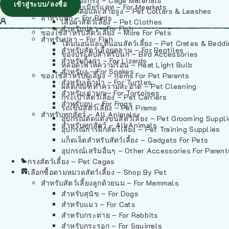
วัสดุรองกรง – Cage Materials
เข้าสู่ระบบ/ลงชื่อ
สำหรับเมียร์แคท – For Meerkats
ปลอกคอและสายจูง – Pet Collars & Leashes
สำหรับนก – For Birds
เสื้อผ้าสัตว์เลี้ยง – Pet Clothes
สำหรับปลา – For Fish
ของใช้สำหรับสัตว์เลี้ยง – More For Pets
สำหรับปลา – For Fish
โดมนอนและที่นอนสัตว์เลี้ยง – Pet Crates & Bedd
สำหรับสัตว์เลื้อยคลาน – For Reptiles
ของประดับสำหรับนก – Bird Accessories
สำหรับกิ้งก่า – For Lizards
หลอดไฟให้ความร้อน – Heat Light Bulb
สำหรับงู – For Snakes
ของใช้สำหรับผู้เลี้ยง – Items For Pet Parents
สำหรับเต่าน้ำ – For Turtles
ผลิตภัณฑ์ทำความสะอาด – Pet Cleaning
สำหรับเต่าบก – For Tortoises
กระเป๋าสัตว์เลี้ยง – Pet Carriers
สำหรับกบ – For Frogs
รถเข็นสัตว์เลี้ยง – Pet Prams
สำหรับทุกสัตว์ – All Animals
อุปกรณ์ตัดแต่งขนสัตว์เลี้ยง – Pet Grooming Suppl
สำหรับทุกสัตว์ – All Animals
อุปกรณ์การฝึกสัตว์เลี้ยง – Pet Training Supplies
แก็ดเจ็ตสำหรับสัตว์เลี้ยง – Gadgets For Pets
อุปกรณ์เสริมอื่นๆ – Other Accessories For Parent
กรงสัตว์เลี้ยง – Pet Cages
เลือกซื้อตามหมวดสัตว์เลี้ยง – Shop By Pet
สำหรับสัตว์เลี้ยงลูกด้วยนม – For Mammals
สำหรับสุนัข – For Dogs
สำหรับแมว – For Cats
สำหรับกระต่าย – For Rabbits
สำหรับกระรอก – For Squirrels