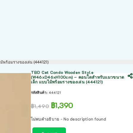
พร้อมรางของเล่น (444121)
TBD Cat Condo Wooden Style
(W46xD46xH100cm) – คอนโดสำหรับแมวขนาด
เล็ก แบบไม้พร้อมรางของเล่น (444121)
รหัสสินค้า:
444121
฿
1,390
฿
1,490
ไม่พบคำอธิบาย - No description found