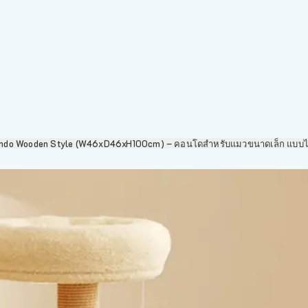
ndo Wooden Style (W46xD46xH100cm) – คอนโดสำหรับแมวขนาดเล็ก แบบไม้