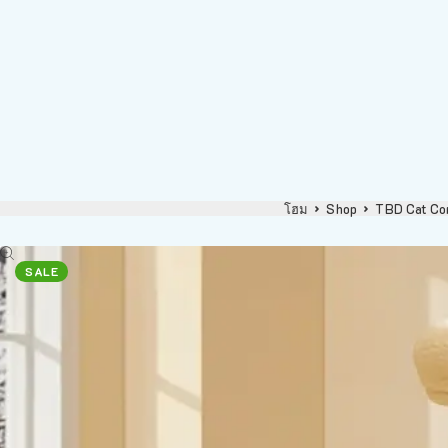
โฮม
Shop
TBD Cat Co
SALE