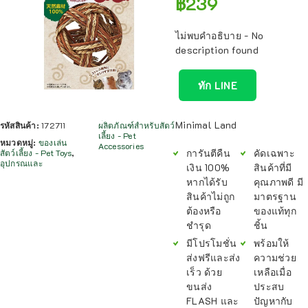
฿
239
ไม่พบคำอธิบาย - No
description found
ทัก LINE
Minimal Land
รหัสสินค้า:
172711
ผลิตภัณฑ์สำหรับสัตว์
เลี้ยง - Pet
หมวดหมู่:
ของเล่น
Accessories
การันตีคืน
คัดเฉพาะ
สัตว์เลี้ยง - Pet Toys
,
อุปกรณและ
เงิน 100%
สินค้าที่มี
หากได้รับ
คุณภาพดี มี
สินค้าไม่ถูก
มาตรฐาน
ต้องหรือ
ของแท้ทุก
ชำรุด
ชิ้น
มีโปรโมชั่น
พร้อมให้
ส่งฟรีและส่ง
ความช่วย
เร็ว ด้วย
เหลือเมื่อ
ขนส่ง
ประสบ
FLASH และ
ปัญหากับ