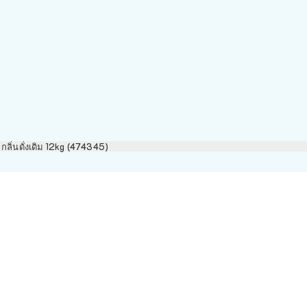
ลิ่นดั่งเดิม 12kg (474345)