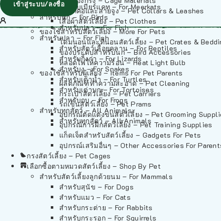
วัสดุรองกรง – Cage Materials
เข้าสู่ระบบ/ลงชื่อ
สำหรับเมียร์แคท – For Meerkats
ปลอกคอและสายจูง – Pet Collars & Leashes
สำหรับนก – For Birds
เสื้อผ้าสัตว์เลี้ยง – Pet Clothes
สำหรับปลา – For Fish
ของใช้สำหรับสัตว์เลี้ยง – More For Pets
สำหรับปลา – For Fish
โดมนอนและที่นอนสัตว์เลี้ยง – Pet Crates & Bedd
สำหรับสัตว์เลื้อยคลาน – For Reptiles
ของประดับสำหรับนก – Bird Accessories
สำหรับกิ้งก่า – For Lizards
หลอดไฟให้ความร้อน – Heat Light Bulb
สำหรับงู – For Snakes
ของใช้สำหรับผู้เลี้ยง – Items For Pet Parents
สำหรับเต่าน้ำ – For Turtles
ผลิตภัณฑ์ทำความสะอาด – Pet Cleaning
สำหรับเต่าบก – For Tortoises
กระเป๋าสัตว์เลี้ยง – Pet Carriers
สำหรับกบ – For Frogs
รถเข็นสัตว์เลี้ยง – Pet Prams
สำหรับทุกสัตว์ – All Animals
อุปกรณ์ตัดแต่งขนสัตว์เลี้ยง – Pet Grooming Suppl
สำหรับทุกสัตว์ – All Animals
อุปกรณ์การฝึกสัตว์เลี้ยง – Pet Training Supplies
แก็ดเจ็ตสำหรับสัตว์เลี้ยง – Gadgets For Pets
อุปกรณ์เสริมอื่นๆ – Other Accessories For Parent
กรงสัตว์เลี้ยง – Pet Cages
เลือกซื้อตามหมวดสัตว์เลี้ยง – Shop By Pet
สำหรับสัตว์เลี้ยงลูกด้วยนม – For Mammals
สำหรับสุนัข – For Dogs
สำหรับแมว – For Cats
สำหรับกระต่าย – For Rabbits
สำหรับกระรอก – For Squirrels