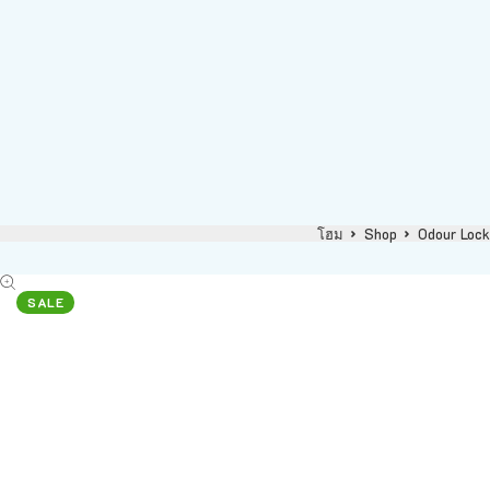
โฮม
Shop
Odour Loc
SALE