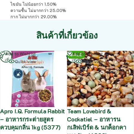
ไขมัน ไม่น้อยกว่า 1.50%
ความชื้น ไม่มากกว่า 25.00%
กาก ไม่มากกว่า 29.00%
สินค้าที่เกี่ยวข้อง
อ่าน
อ่าน
Add to Wishlist
Add to Wishlist
SALE
เพิ่ม
เพิ่ม
Quick view
Quick view
Apro I.Q. Formula Rabbit
Team Lovebird &
– อาหารกระต่ายสูตร
Cockatiel – อาหารน
ควบคุมกลิ่น 1kg (5377)
กเลิฟเบิร์ด & นกค็อกคา