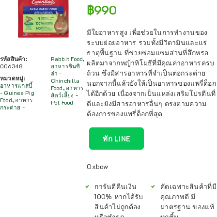
฿
990
มีใยอาหารสูง เพื่อช่วยในการทำงานของ
ระบบย่อยอาหาร รวมทั้งมีวิตามินและแร่
ธาตุพื้นฐาน ที่ช่วยซ่อมแซมส่วนที่สึกหรอ
รหัสสินค้า:
Rabbit Food
,
ผลิตมาจากหญ้าทิโมธีที่มีคุณค่าอาหารครบ
006348
อาหารชินชิ
ถ้วน ซึ่งมีสารอาหารที่จำเป็นต่อกระต่าย
ล่า -
หมวดหมู่:
Chinchilla
นอกจากนี้แล้วยังให้เป็นอาหารของแพรี่ด็อก
อาหารแกสบี้
Food
,
อาหาร
ได้อีกด้วย เนื่องจากเป็นแหล่งเสริมโปรตีนที่
- Guinea Pig
สัตว์เลี้ยง -
Food
,
อาหาร
Pet Food
ดีและยังมีสารอาหารอื่นๆ ตรงตามความ
กระต่าย -
ต้องการของแพรี่ด็อกที่สุด
ทัก LINE
Oxbow
การันตีคืนเงิน
คัดเฉพาะสินค้าที่มี
100% หากได้รับ
คุณภาพดี มี
สินค้าไม่ถูกต้อง
มาตรฐาน ของแท้
หรือชำรุด
ทุกชิ้น