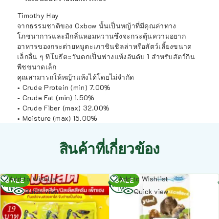
Timothy Hay
จากธรรมชาติของ Oxbow นั้นเป็นหญ้าที่มีคุณค่าทาง
โภชนาการและมีกลิ่นหอมหวานซึ่งจะกระตุ้นความอยาก
อาหารของกระต่ายหนูตะเภาชินชิลล่าหรือสัตว์เลี้ยงขนาด
เล็กอื่น ๆ ทิโมธีตะวันตกเป็นฟางแห้งอันดับ 1 สำหรับสัตว์กิน
พืชขนาดเล็ก
คุณสามารถให้หญ้าแห้งได้โดยไม่จำกัด
• Crude Protein (min) 7.00%
• Crude Fat (min) 1.50%
• Crude Fiber (max) 32.00%
• Moisture (max) 15.00%
สินค้าที่เกี่ยวข้อง
อ่าน
อ่าน
Add to Wishlist
Add to Wishlist
SALE
SALE
เพิ่ม
เพิ่ม
Quick view
Quick view