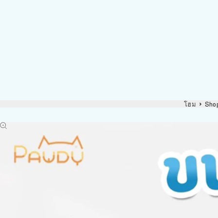
โฮม
Sho