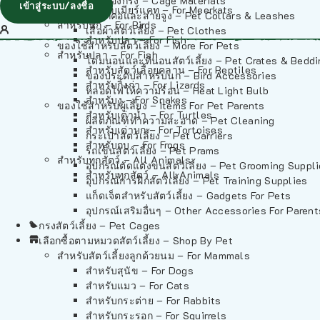
วัสดุรองกรง – Cage Materials
เข้าสู่ระบบ/ลงชื่อ
สำหรับเมียร์แคท – For Meerkats
ปลอกคอและสายจูง – Pet Collars & Leashes
สำหรับนก – For Birds
เสื้อผ้าสัตว์เลี้ยง – Pet Clothes
สำหรับปลา – For Fish
ของใช้สำหรับสัตว์เลี้ยง – More For Pets
สำหรับปลา – For Fish
โดมนอนและที่นอนสัตว์เลี้ยง – Pet Crates & Bedd
สำหรับสัตว์เลื้อยคลาน – For Reptiles
ของประดับสำหรับนก – Bird Accessories
สำหรับกิ้งก่า – For Lizards
หลอดไฟให้ความร้อน – Heat Light Bulb
สำหรับงู – For Snakes
ของใช้สำหรับผู้เลี้ยง – Items For Pet Parents
สำหรับเต่าน้ำ – For Turtles
ผลิตภัณฑ์ทำความสะอาด – Pet Cleaning
สำหรับเต่าบก – For Tortoises
กระเป๋าสัตว์เลี้ยง – Pet Carriers
สำหรับกบ – For Frogs
รถเข็นสัตว์เลี้ยง – Pet Prams
สำหรับทุกสัตว์ – All Animals
อุปกรณ์ตัดแต่งขนสัตว์เลี้ยง – Pet Grooming Suppl
สำหรับทุกสัตว์ – All Animals
อุปกรณ์การฝึกสัตว์เลี้ยง – Pet Training Supplies
แก็ดเจ็ตสำหรับสัตว์เลี้ยง – Gadgets For Pets
อุปกรณ์เสริมอื่นๆ – Other Accessories For Parent
กรงสัตว์เลี้ยง – Pet Cages
เลือกซื้อตามหมวดสัตว์เลี้ยง – Shop By Pet
สำหรับสัตว์เลี้ยงลูกด้วยนม – For Mammals
สำหรับสุนัข – For Dogs
สำหรับแมว – For Cats
สำหรับกระต่าย – For Rabbits
สำหรับกระรอก – For Squirrels