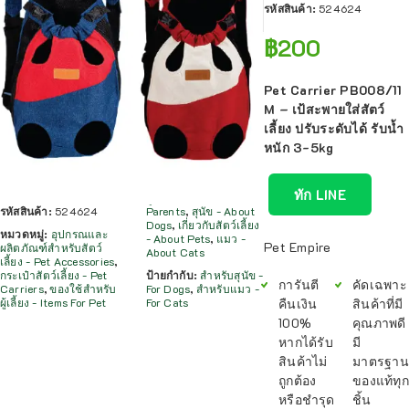
รหัสสินค้า:
524624
฿
200
Pet Carrier PB008/11
M – เป้สะพายใส่สัตว์
เลี้ยง ปรับระดับได้ รับน้ำ
หนัก 3-5kg
ทัก LINE
รหัสสินค้า:
524624
Parents
,
สุนัข - About
Dogs
,
เกี่ยวกับสัตว์เลี้ยง
หมวดหมู่:
อุปกรณและ
- About Pets
,
แมว -
Pet Empire
ผลิตภัณฑ์สำหรับสัตว์
About Cats
เลี้ยง - Pet Accessories
,
กระเป๋าสัตว์เลี้ยง - Pet
ป้ายกำกับ:
สำหรับสุนัข -
การันตี
คัดเฉพาะ
Carriers
,
ของใช้สำหรับ
For Dogs
,
สำหรับแมว -
คืนเงิน
สินค้าที่มี
ผู้เลี้ยง - Items For Pet
For Cats
100%
คุณภาพดี
หากได้รับ
มี
สินค้าไม่
มาตรฐาน
ถูกต้อง
ของแท้ทุก
หรือชำรุด
ชิ้น