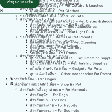
วัสดุรองกรง – Cage Materials
เข้าสู่ระบบ/ลงชื่อ
สำหรับเมียร์แคท – For Meerkats
ปลอกคอและสายจูง – Pet Collars & Leashes
สำหรับนก – For Birds
เสื้อผ้าสัตว์เลี้ยง – Pet Clothes
สำหรับปลา – For Fish
ของใช้สำหรับสัตว์เลี้ยง – More For Pets
สำหรับปลา – For Fish
โดมนอนและที่นอนสัตว์เลี้ยง – Pet Crates & Bedd
สำหรับสัตว์เลื้อยคลาน – For Reptiles
ของประดับสำหรับนก – Bird Accessories
สำหรับกิ้งก่า – For Lizards
หลอดไฟให้ความร้อน – Heat Light Bulb
สำหรับงู – For Snakes
ของใช้สำหรับผู้เลี้ยง – Items For Pet Parents
สำหรับเต่าน้ำ – For Turtles
ผลิตภัณฑ์ทำความสะอาด – Pet Cleaning
สำหรับเต่าบก – For Tortoises
กระเป๋าสัตว์เลี้ยง – Pet Carriers
สำหรับกบ – For Frogs
รถเข็นสัตว์เลี้ยง – Pet Prams
สำหรับทุกสัตว์ – All Animals
อุปกรณ์ตัดแต่งขนสัตว์เลี้ยง – Pet Grooming Suppl
สำหรับทุกสัตว์ – All Animals
อุปกรณ์การฝึกสัตว์เลี้ยง – Pet Training Supplies
แก็ดเจ็ตสำหรับสัตว์เลี้ยง – Gadgets For Pets
อุปกรณ์เสริมอื่นๆ – Other Accessories For Parent
กรงสัตว์เลี้ยง – Pet Cages
เลือกซื้อตามหมวดสัตว์เลี้ยง – Shop By Pet
สำหรับสัตว์เลี้ยงลูกด้วยนม – For Mammals
สำหรับสุนัข – For Dogs
สำหรับแมว – For Cats
สำหรับกระต่าย – For Rabbits
สำหรับกระรอก – For Squirrels