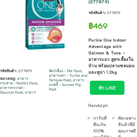
(277879)
รหัสสินค้า:
277879
฿
469
Purina One Indoor
Advantage with
Salmon & Tuna –
อาหารแมว สูตรเลี้ยงใน
บ้าน พร้อมปลาแซลมอน
รหัสสินค้า:
277879
สัตว์เลี้ยง - Pet Food
,
และทูน่า 1.2kg
อาหารเต่า - Turtle and
หมวดหมู่:
อาหาร
Tortoise Food
,
อาหาร
กระต่าย - Rabbit Food
,
แกสบี้ - Guinea Pig
ทัก LINE
อาหารกระรอก -
Food
Squirrel Food
,
อาหาร
Randolph
การันตี
คัดเฉพาะ
คืนเงิน
สินค้าที่มี
100%
คุณภาพดี