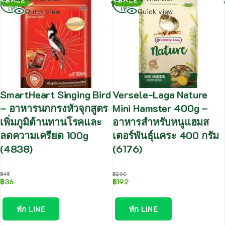
เพิ่ม
เพิ่ม
Quick view
Quick view
SmartHeart Singing Bird
Versele-Laga Nature
– อาหารนกกรงหัวจุกสูตร
Mini Hamster 400g –
เพิ่มภูมิต้านทานโรคและ
อาหารสำหรับหนูแฮมส
ลดความเครียด 100g
เตอร์พันธุ์แคระ 400 กรัม
(4838)
(6176)
฿
45
฿
200
฿
36
฿
192
ทัก LINE
ทัก LINE