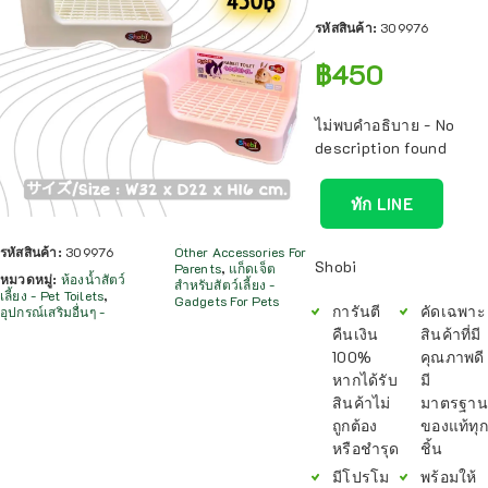
รหัสสินค้า:
309976
฿
450
ไม่พบคำอธิบาย - No
description found
ทัก LINE
รหัสสินค้า:
309976
Other Accessories For
Shobi
Parents
,
แก็ดเจ็ต
หมวดหมู่:
ห้องน้ำสัตว์
สำหรับสัตว์เลี้ยง -
เลี้ยง - Pet Toilets
,
Gadgets For Pets
การันตี
คัดเฉพาะ
อุปกรณ์เสริมอื่นๆ -
คืนเงิน
สินค้าที่มี
100%
คุณภาพดี
หากได้รับ
มี
สินค้าไม่
มาตรฐาน
ถูกต้อง
ของแท้ทุก
หรือชำรุด
ชิ้น
มีโปรโม
พร้อมให้