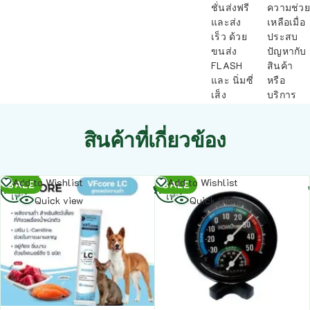
ชั่นส่งฟรี
ความช่วย
และส่ง
เหลือเมื่อ
เร็ว ด้วย
ประสบ
ขนส่ง
ปัญหากับ
FLASH
สินค้า
และ นิ่มซี่
หรือ
เส็ง
บริการ
สินค้าที่เกี่ยวข้อง
อ่าน
อ่าน
Add to Wishlist
Add to Wishlist
SALE
SALE
เพิ่ม
เพิ่ม
Quick view
Quick view