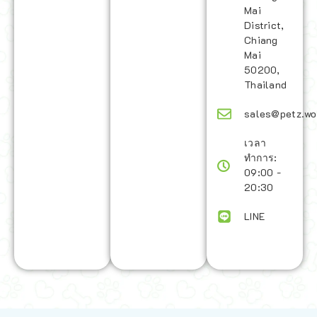
Mai
District,
Chiang
Mai
50200,
Thailand
sales@petz.wo
เวลา
ทำการ:
09:00 -
20:30
LINE