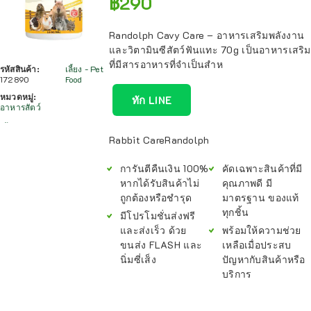
฿
290
Randolph Cavy Care – อาหารเสริมพลังงาน
และวิตามินซีสัตว์ฟันแทะ 70g เป็นอาหารเสริม
ที่มีสารอาหารที่จำเป็นสำห
รหัสสินค้า:
เลี้ยง - Pet
172890
Food
หมวดหมู่:
ทัก LINE
อาหารสัตว์
Rabbit Care
Randolph
การันตีคืนเงิน 100%
คัดเฉพาะสินค้าที่มี
หากได้รับสินค้าไม่
คุณภาพดี มี
ถูกต้องหรือชำรุด
มาตรฐาน ของแท้
ทุกชิ้น
มีโปรโมชั่นส่งฟรี
และส่งเร็ว ด้วย
พร้อมให้ความช่วย
ขนส่ง FLASH และ
เหลือเมื่อประสบ
นิ่มซี่เส็ง
ปัญหากับสินค้าหรือ
บริการ